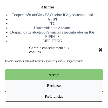
Alianzas
Cooperación oriGIn / FAO sobre IGs y sostenibilidad
ASIPI
ITC
Universidad de Alicante
Despachos de abogados/agencias especializados en IGs
EIPIN-IS
LIFE TTGG
AfrIPI
Gérer le consentement aux
cookies
Recibe nuestra newsletter
Usamos cookies para optimizar nuestra web y darle el mejor servicio.
Registrarse
Accept
Copyright © 2026 oriGIn | Organization for an International
Geographical Indications Network -
Web alojada y manejada
Rechazar
por Esperluat
Preferencias
Terms & conditions
Cookie Policy