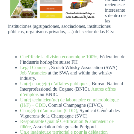
recientes e
interesante
s dentro de
las
instituciones (agrupaciones, asociaciones, instituciones
públicas, organismos privados, …) del sector de las IGs:
Chef·fe de la division économique 100%
, Fédération de
l’industrie horlogère suisse FH
Legal Counsel
, Scotch Whisky Association (SWA) .
Job Vacancies
at the SWA and within the whisky
industry.
Un(e) chargé(e) d’affaires publiques
, Bureau National
Interprofessionel du Cognac (BNIC).
Autres offres
d’emplois
au BNIC.
Un(e) technicien(ne) de laboratoire en microbiologie
(H/F) – CDD
, Comité Champagne (CIVC).
Chargé(e) d’animation (CDD)
, Syndicat Général des
Vignerons de la Champagne (SVC).
Responsable Qualité Certification & animateur de
filière
, Association foie gras du Perigord.
Un.e ingénieur.e territorial.e pour la délégation