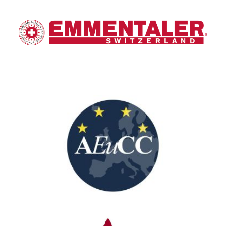
Emmentaler Switzerland
European Grouping of Territorial
Cooperation “Cities of Ceramics”
(AEuCC)