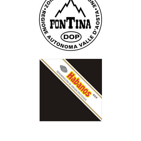
Consorzio Produttori e Tutela della DOP
Fontina
Corporación Habanos SA