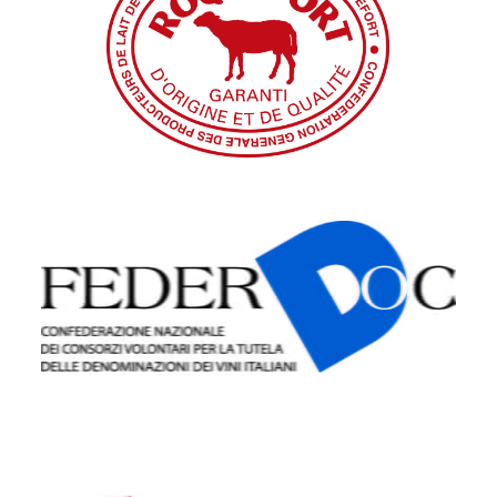
Confédération générale des producteurs
de lait de brebis et des industriels de
Roquefort
Confederazione Nazionale dei Consorzi
Volontari per la Tutela delle
Denominazioni dei Vini Italiani
(FEDERDOC)