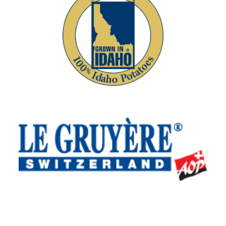
Idaho Potato Commission
Interprofession du Gruyère