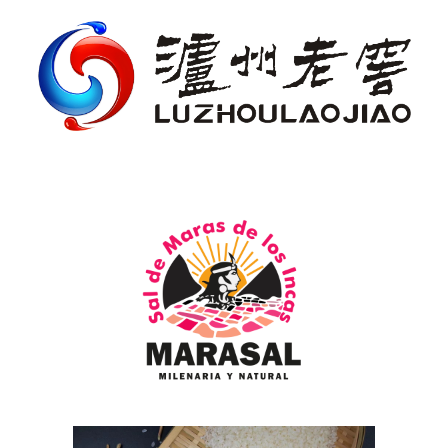
Luzhou Laojiao Co., Ltd. (Luzhou
Laojiao)
Marasal