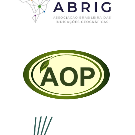
ABRIG – Associação Brasileira das
Indicações Geográficas
American Origin Product Association
(AOPA)