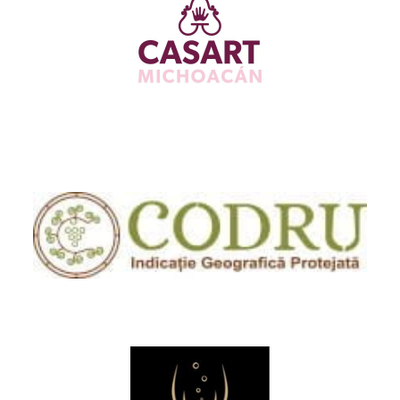
Casa de las Artesanías de Michoacán de
Ocampo
Codru