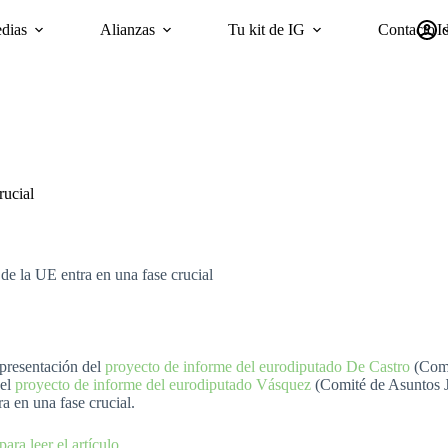
dias
Alianzas
Tu kit de IG
Contacto
I
mpañas
Sostenibilidad
Encuesta ‘GI Trends’ Panel
oriGIn Wor
rucial
de la UE entra en una fase crucial
 presentación del
proyecto de informe del eurodiputado De Castro
(Comi
el
proyecto de informe del eurodiputado Vásquez
(Comité de Asuntos Ju
a en una fase crucial.
para leer el artículo.