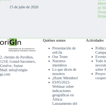
Miemb
15 de julio de 2026
de Ma
Desa
Britá
Quiénes somos
Actividades
Presentación de
Polític
oriGIn
Campa
Our Team
Evento
2, chemin du Pavillon,
Nuestros
Todo l
1218, Grand-Saconnex,
miembros
necesit
Genève, Suisse
Lo que dicen de
sobre 
Mail: info@origin-
nosotros
Proyec
gi.com
¡Hazte Miembro!
cooper
03/05/2022-
Webinar sobre
indicaciones
geográficas en
África:
Lanzamiento del