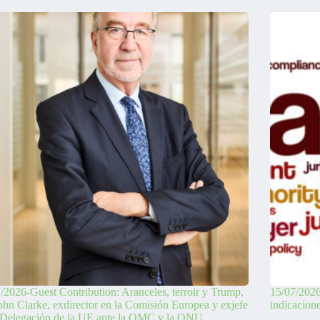
/2026-Guest Contribution: Aranceles, terroir y Trump,
15/07/2026
ohn Clarke, exdirector en la Comisión Europea y exjefe
indicacion
 Delegación de la UE ante la OMC y la ONU.