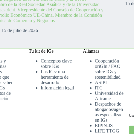
15 d
ro de la Real Sociedad Asiática y de la Universidad
astricht. Vicepresidente del Consejo de Cooperación y
rrollo Económico UE-China. Miembro de la Comisión
nica de Comercio y Negocios
15 de julio de 2026
Tu kit de IGs
Alianzas
as y
Conceptos clave
Cooperación
ñas
sobre IGs
oriGIn / FAO
s
Las IGs: una
sobre IGs y
o que
herramienta de
sostenibilidad
a saber
desarrollo
ASIPI
IGs
Información legal
ITC
tos de
Universidad de
ación
Alicante
Despachos de
abogados/agenci
as especializados
Usa
en IGs
EIPIN-IS
LIFE TTGG