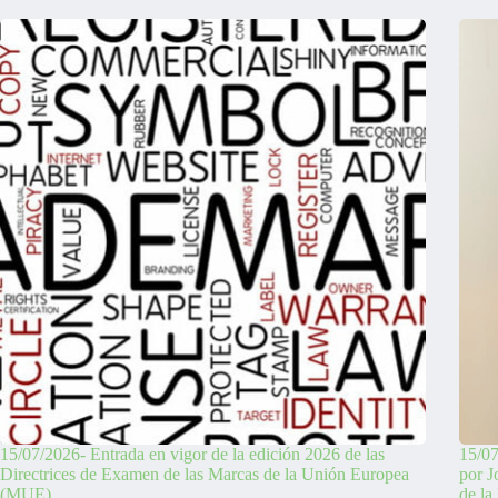
15/07/2026- Entrada en vigor de la edición 2026 de las
15/07
Directrices de Examen de las Marcas de la Unión Europea
por J
(MUE)
de la