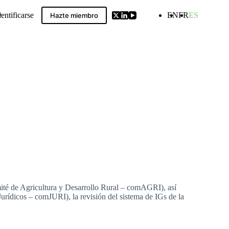
dentificarse
EN
FR
ES
Hazte miembro
ldwide GIs Compilation
té de Agricultura y Desarrollo Rural – comAGRI), así
rídicos – comJURI), la revisión del sistema de IGs de la