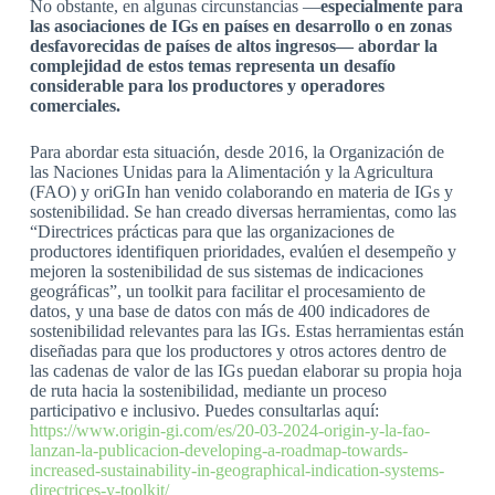
No obstante, en algunas circunstancias —
especialmente para
las asociaciones de IGs en países en desarrollo o en zonas
desfavorecidas de países de altos ingresos— abordar la
complejidad de estos temas representa un desafío
considerable para los productores y operadores
comerciales.
Para abordar esta situación, desde 2016, la Organización de
las Naciones Unidas para la Alimentación y la Agricultura
(FAO) y oriGIn han venido colaborando en materia de IGs y
sostenibilidad. Se han creado diversas herramientas, como las
“Directrices prácticas para que las organizaciones de
productores identifiquen prioridades, evalúen el desempeño y
mejoren la sostenibilidad de sus sistemas de indicaciones
geográficas”, un toolkit para facilitar el procesamiento de
datos, y una base de datos con más de 400 indicadores de
sostenibilidad relevantes para las IGs. Estas herramientas están
diseñadas para que los productores y otros actores dentro de
las cadenas de valor de las IGs puedan elaborar su propia hoja
de ruta hacia la sostenibilidad, mediante un proceso
participativo e inclusivo. Puedes consultarlas aquí:
https://www.origin-gi.com/es/20-03-2024-origin-y-la-fao-
lanzan-la-publicacion-developing-a-roadmap-towards-
increased-sustainability-in-geographical-indication-systems-
directrices-y-toolkit/