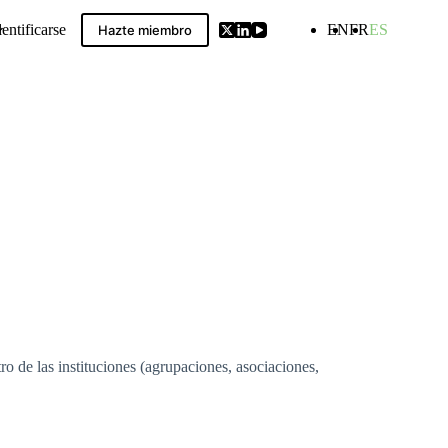
dentificarse
EN
FR
ES
Hazte miembro
ldwide GIs Compilation
ro de las instituciones (agrupaciones, asociaciones,