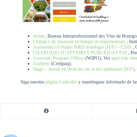
Juriste
, Bureau Interprofessionnel des Vins de Bou
Chargé.e de missions technique et réglementaire
, Inst
Assistant(e) d’études R&D œnologie (H/F) – CDD
, 
CHARGE(E) D’AFFAIRES PUBLIQUES F/H
, Bu
Associate Program Officer
(WIPO). Ver
aquí más ofer
Auditeur
(Certipaq).
Stage – Juriste en droit du vin et des spiritueux (H/F)
Siga nuestra
página LinkedIn
y manténgase informado de las