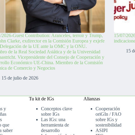
/2026-Guest Contribution: Aranceles, terroir y Trump,
15/07/2026
ohn Clarke, exdirector en la Comisión Europea y exjefe
indicacion
 Delegación de la UE ante la OMC y la ONU.
15 d
ro de la Real Sociedad Asiática y de la Universidad
astricht. Vicepresidente del Consejo de Cooperación y
rrollo Económico UE-China. Miembro de la Comisión
nica de Comercio y Negocios
15 de julio de 2026
Tu kit de IGs
Alianzas
as y
Conceptos clave
Cooperación
ñas
sobre IGs
oriGIn / FAO
s
Las IGs: una
sobre IGs y
o que
herramienta de
sostenibilidad
a saber
desarrollo
ASIPI