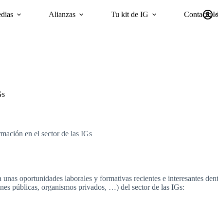
dias
Alianzas
Tu kit de IG
Contacto
I
mpañas
Sostenibilidad
Encuesta ‘GI Trends’ Panel
oriGIn Wor
Gs
mación en el sector de las IGs
unas oportunidades laborales y formativas recientes e interesantes dent
ones públicas, organismos privados, …) del sector de las IGs: