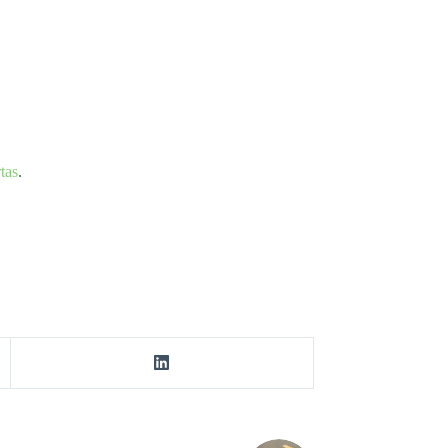
tas
.