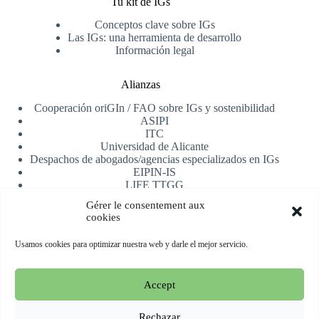
Tu kit de IGs
Conceptos clave sobre IGs
Las IGs: una herramienta de desarrollo
Información legal
Alianzas
Cooperación oriGIn / FAO sobre IGs y sostenibilidad
ASIPI
ITC
Universidad de Alicante
Despachos de abogados/agencias especializados en IGs
EIPIN-IS
LIFE TTGG
AfrIPI
Gérer le consentement aux
cookies
Recibe nuestra newsletter
Usamos cookies para optimizar nuestra web y darle el mejor servicio.
Registrarse
Accept
Copyright © 2026 oriGIn | Organization for an International
Geographical Indications Network -
Web alojada y manejada
Rechazar