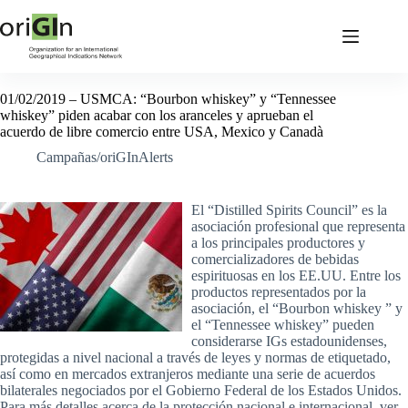
01/02/2019 – USMCA: “Bourbon whiskey” y “Tennessee
whiskey” piden acabar con los aranceles y aprueban el
acuerdo de libre comercio entre USA, Mexico y Canadà
Campañas/oriGInAlerts
El “Distilled Spirits Council” es la
asociación profesional que representa
a los principales productores y
comercializadores de bebidas
espirituosas en los EE.UU. Entre los
productos representados por la
asociación, el “Bourbon whiskey ” y
el “Tennessee whiskey” pueden
considerarse IGs estadounidenses,
protegidas a nivel nacional a través de leyes y normas de etiquetado,
así como en mercados extranjeros mediante una serie de acuerdos
bilaterales negociados por el Gobierno Federal de los Estados Unidos.
Para más detalles acerca de la protección nacional e internacional, ver