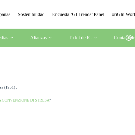
mpañas
Sostenibilidad
Encuesta ‘GI Trends’ Panel
oriGIn Wor
dias
Alianzas
Tu kit de IG
Contacto
I
esa
(1951) .
A CONVENZIONE DI STRESA
“