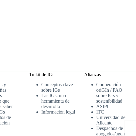
Tu kit de IGs
Alianzas
as y
Conceptos clave
Cooperación
ñas
sobre IGs
oriGIn / FAO
s
Las IGs: una
sobre IGs y
o que
herramienta de
sostenibilidad
a saber
desarrollo
ASIPI
IGs
Información legal
ITC
tos de
Universidad de
ación
Alicante
Despachos de
abogados/agenci