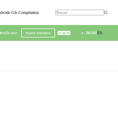
ldwide GIs Compilation
dentificarse
EN
FR
ES
Hazte miembro