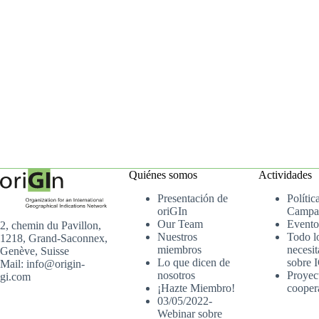
Quiénes somos
Actividades
Presentación de
Polític
oriGIn
Campa
Our Team
Evento
2, chemin du Pavillon,
Nuestros
Todo l
1218, Grand-Saconnex,
miembros
necesit
Genève, Suisse
Lo que dicen de
sobre 
Mail: info@origin-
nosotros
Proyec
gi.com
¡Hazte Miembro!
cooper
03/05/2022-
Webinar sobre