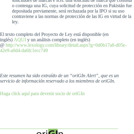
solicitudes de marcas e IGs: una solicitud de marca que consista
o contenga una IG, cuya solicitud de protección en Pakistán fue
depositada previamente, será rechazada por la IPO si su uso
contraviene a las normas de protección de las IG en virtud de la
ley.
El texto completo del Proyecto de Ley está disponible (en
inglés)
AQUI
y un análisis completo (en inglés)
@
http://www.lexology.com/library/detail.aspx?g=0d0b17a8-d05e-
42e9-a0d4-da6fc1ecc749
Este resumen ha sido extraído de un “oriGIn Alert”, que es un
servicio de información reservado a los miembros de oriGIn.
Haga click aquí para devenir socio de oriGIn