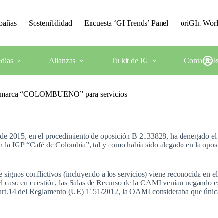
mpañas
Sostenibilidad
Encuesta ‘GI Trends’ Panel
oriGIn Wor
dias
Alianzas
Tu kit de IG
Contacto
I
d de marca “COLOMBUENO” para servicios
o de 2015, en el procedimiento de oposición B 2133828, ha denegado 
a con la IGP “Café de Colombia”, tal y como había sido alegado en la o
de signos conflictivos (incluyendo a los servicios) viene reconocida en
del caso en cuestión, las Salas de Recurso de la OAMI venían negando es
art.14 del Reglamento (UE) 1151/2012, la OAMI consideraba que única