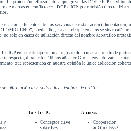
e. La protección reforzada de la que gozan las DOP e IGP en virtud de
stro de marcas en conflicto con DOP e IGP, por remisión directa del art
rios.
relación suficiente entre los servicios de restauración (alimentación) ob
OLOMBUENO”, pueden llegar a asumir que en ellos se sirve café ampar
era, no sólo en casos de utilización directa del nombre geográfico prot
P e IGP en sede de oposición al registro de marcas al ámbito de protec
este respecto, durante los últimos años, oriGIn ha enviado varias cartas
nto, que representaba en nuestra opinión la única aplicación coherent
io de información reservado a los miembros de oriGIn.
Tu kit de IGs
Alianzas
as y
Conceptos clave
Cooperación
ñas
sobre IGs
oriGIn / FAO