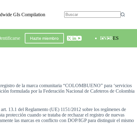
ldwide GIs Compilation
dentificarse
EN
FR
ES
Hazte miembro
el registro de la marca comunitaria “COLOMBUENO” para ‘servicios
posición formulada por la Federación Nacional de Cafeteros de Colombia
 el art. 13.1 del Reglamento (UE) 1151/2012 sobre los regímenes de
ta protección cuando se trataba de rechazar el registro de nuevas
mente las marcas en conflicto con DOP/IGP para distinguir el mismo