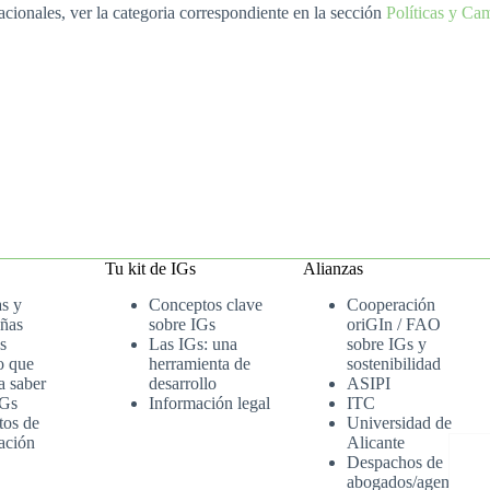
cionales, ver la categoria correspondiente en la sección
Políticas y Ca
Tu kit de IGs
Alianzas
as y
Conceptos clave
Cooperación
ñas
sobre IGs
oriGIn / FAO
s
Las IGs: una
sobre IGs y
o que
herramienta de
sostenibilidad
a saber
desarrollo
ASIPI
IGs
Información legal
ITC
tos de
Universidad de
ación
Alicante
Despachos de
abogados/agenci