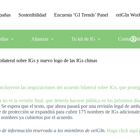
mpañas
Sostenibilidad
Encuesta ‘GI Trends’ Panel
oriGIn Wor
dias
Alianzas
Tu kit de IG
Contacto
I
lateral sobre IGs y nuevo logo de las IGs chinas
ncluyeron las negociaciones del acuerdo bilateral sobre IGs, que prote
 no es la versión final, que debería hacerse pública en los próximos día
 Se espera que el texto, que ahora pasará por una revisión legal de amba
ce de protección se expandirá para cubrir 175 nombres de IGs adiciona
 nombres ya cubiertos por el acuerdo.
io de información reservado a los miembros de oriGIn.
Haga click aquí 