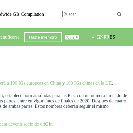
ldwide GIs Compilation
dentificarse
EN
FR
ES
Hazte miembro
gerá a 100 IGs europeas en China
y
100 IGs chinas en la UE
.
s)
, establece normas sólidas para las IGs, con un número limitado de
s partes, entre en vigor antes de finales de 2020. Después de cuatro
les de ambas partes. Estos nombres deberán seguir el mismo
para devenir socio de oriGIn