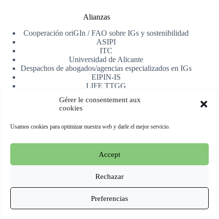
Alianzas
Cooperación oriGIn / FAO sobre IGs y sostenibilidad
ASIPI
ITC
Universidad de Alicante
Despachos de abogados/agencias especializados en IGs
EIPIN-IS
LIFE TTGG
AfrIPI
Gérer le consentement aux
cookies
Recibe nuestra newsletter
Usamos cookies para optimizar nuestra web y darle el mejor servicio.
Registrarse
Accept
Copyright © 2026 oriGIn | Organization for an International
Geographical Indications Network -
Web alojada y manejada
Rechazar
por Esperluat
Preferencias
Terms & conditions
Cookie Policy