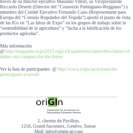
través de su director ejecutivo Massimo Vittori, su Vicepresidente
Riccardo Deserti (Director del “Consorzio Parmigiano-Reggiano”) y
miembro del Comité Ejecutivo Fernando Cano (Representante para
Europa del “Consejo Regulador del Tequila”) aportó el punto de vista
de las IGs en “Las Ideas de Expo” en los grupos de trabajo sobre la
“sostenibilidad de la agricultura” y “lucha a la falsificación de los
productos agrícolas”.
Más información
@
http://magazine.expo2015.org/cs/Exponet/en/culture/the-charter-of-
milan–our-compass-for-the-future
Ver la lista de participantes @
http://www.expo.rai.it/nomi-dei-
partecipanti-ai-tavoli/
2, chemin du Pavillon,
1218, Grand-Saconnex, Genève, Suisse
Mail: info@origin-gi.com