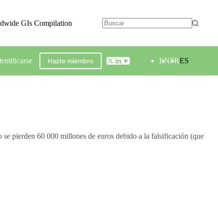
ldwide GIs Compilation
dentificarse
EN
FR
ES
Hazte miembro
e pierden 60 000 millones de euros debido a la falsificación (que