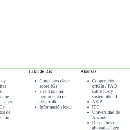
Tu kit de IGs
Alianzas
as y
Conceptos clave
Cooperación
ñas
sobre IGs
oriGIn / FAO
s
Las IGs: una
sobre IGs y
o que
herramienta de
sostenibilidad
a saber
desarrollo
ASIPI
IGs
Información legal
ITC
tos de
Universidad de
ación
Alicante
Despachos de
abogados/agenci