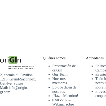
Quiénes somos
Actividades
Presentación de
Polític
oriGIn
Campa
Our Team
Evento
2, chemin du Pavillon,
Nuestros
Todo l
1218, Grand-Saconnex,
miembros
necesit
Genève, Suisse
Lo que dicen de
sobre 
Mail: info@origin-
nosotros
Proyec
gi.com
¡Hazte Miembro!
cooper
03/05/2022-
Webinar sobre