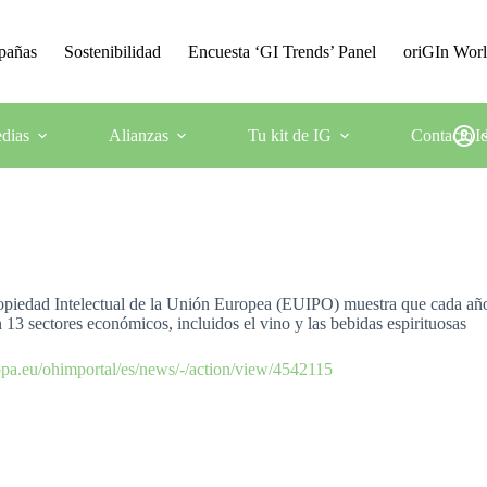
mpañas
Sostenibilidad
Encuesta ‘GI Trends’ Panel
oriGIn Wor
dias
Alianzas
Tu kit de IG
Contacto
I
opiedad Intelectual de la Unión Europea (EUIPO) muestra que cada año s
 13 sectores económicos, incluidos el vino y las bebidas espirituosas
ropa.eu/ohimportal/es/news/-/action/view/4542115