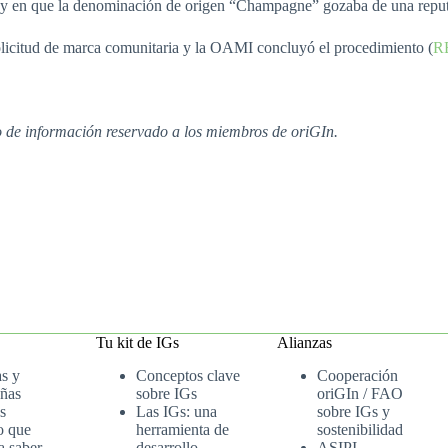
 y en que la denominación de origen “Champagne” gozaba de una reput
solicitud de marca comunitaria y la OAMI concluyó el procedimiento (
RE
io de información reservado a los miembros de oriGIn.
Tu kit de IGs
Alianzas
as y
Conceptos clave
Cooperación
ñas
sobre IGs
oriGIn / FAO
s
Las IGs: una
sobre IGs y
o que
herramienta de
sostenibilidad
a saber
desarrollo
ASIPI