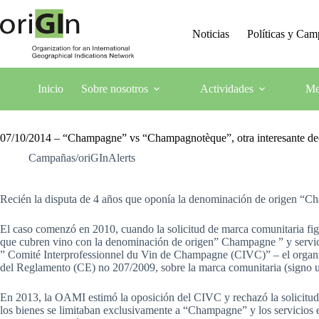
Noticias
Políticas y Ca
Inicio
Sobre nosotros
Actividades
Me
07/10/2014 – “Champagne” vs “Champagnotèque”, otra interesante deci
Campañas/oriGInAlerts
Recién la disputa de 4 años que oponía la denominación de origen “Ch
El caso comenzó en 2010, cuando la solicitud de marca comunitaria fi
que cubren vino con la denominación de origen” Champagne ” y servic
” Comité Interprofessionnel du Vin de Champagne (CIVC)” – el organis
del Reglamento (CE) no 207/2009, sobre la marca comunitaria (signo u
En 2013, la OAMI estimó la oposición del CIVC y rechazó la solicitud 
los bienes se limitaban exclusivamente a “Champagne” y los servicio