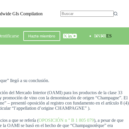
ldwide GIs Compilation
dentificarse
EN
FR
ES
Hazte miembro
que” llegó a su conclusión.
ión del Mercado Interior (OAMI) para los productos de la clase 33
ta y promoción de vino con la denominación de origen “Champagne”. El
 – presentó oposición al registro con fundamento en el artículo 8 (4)
particular “l’appellation d’origine CHAMPAGNE” ).
os a que se refería (
OPOSICIÓN n ° B 1 805 079
), a pesar de que
 de la OAMI se basó en el hecho de que “Champagnotèque” era