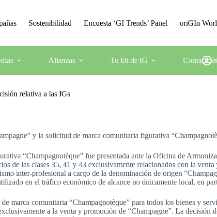
mpañas
Sostenibilidad
Encuesta ‘GI Trends’ Panel
oriGIn Wor
dias
Alianzas
Tu kit de IG
Contacto
I
sión relativa a las IGs
ampagne” y la solicitud de marca comunitaria figurativa “Champagnotè
gurativa “Champagnotèque” fue presentada ante la Oficina de Armonizac
ios de las clases 35, 41 y 43 exclusivamente relacionados con la ven
mo inter-profesional a cargo de la denominación de origen “Champagne”
tilizado en el tráfico económico de alcance no únicamente local, en 
de marca comunitaria “Champagnotèque” para todos los bienes y servici
s exclusivamente a la venta y promoción de “Champagne”. La decisión