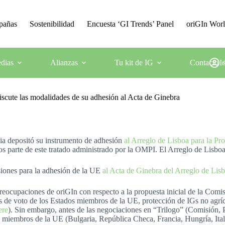
mpañas
Sostenibilidad
Encuesta ‘GI Trends’ Panel
oriGIn Wor
dias
Alianzas
Tu kit de IG
Contacto
I
iscute las modalidades de su adhesión al Acta de Ginebra
nia depositó su instrumento de adhesión
al Arreglo de Lisboa para la Pr
s parte de este tratado administrado por la OMPI. El Arreglo de Lisboa
siones para la adhesión de la UE
al Acta de Ginebra del Arreglo de Lis
eocupaciones de oriGIn con respecto a la propuesta inicial de la Comis
os de voto de los Estados miembros de la UE, protección de IGs no agrí
ere
). Sin embargo, antes de las negociaciones en “Trilogo” (Comisión,
s miembros de la UE (Bulgaria, República Checa, Francia, Hungría, Ital