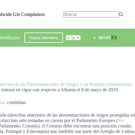
ldwide GIs Compilation
dentificarse
EN
FR
ES
Hazte miembro
otección de las Denominaciones de Origen y su Registro Internacional
 entrará en vigor con respecto a Albania el 8 de mayo de 2019.
boa
continúan.
ión (derechos anteriores de las denominaciones de origen protegidas en
colas) han sido tomadas en cuenta por el Parlamento Europeo (
Ver
 Parlamento, Consejo), el Consejo debe encontrar una posición común.
ia, Portugal y Eslovaquia) que también son parte del Arreglo de Lisboa