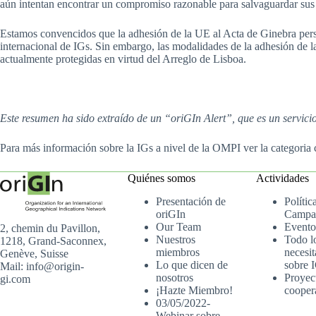
aún intentan encontrar un compromiso razonable para salvaguardar sus 
Estamos convencidos que la adhesión de la UE al Acta de Ginebra persua
internacional de IGs. Sin embargo, las modalidades de la adhesión de 
actualmente protegidas en virtud del Arreglo de Lisboa.
Este resumen ha sido extraído de un “oriGIn Alert”, que es un servic
Para más información sobre la IGs a nivel de la OMPI ver la categoria
Quiénes somos
Actividades
Presentación de
Polític
oriGIn
Campa
Our Team
Evento
2, chemin du Pavillon,
Nuestros
Todo l
1218, Grand-Saconnex,
miembros
necesit
Genève, Suisse
Lo que dicen de
sobre 
Mail: info@origin-
nosotros
Proyec
gi.com
¡Hazte Miembro!
cooper
03/05/2022-
Webinar sobre