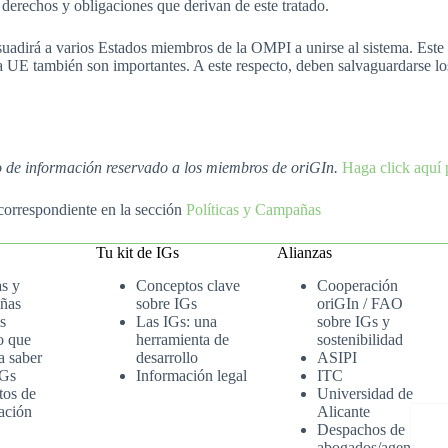
derechos y obligaciones que derivan de este tratado.
dirá a varios Estados miembros de la OMPI a unirse al sistema. Este se
la UE también son importantes. A este respecto, deben salvaguardarse l
io de información reservado a los miembros de oriGIn.
Haga click aquí 
 correspondiente en la sección
Políticas y Campañas
Tu kit de IGs
Alianzas
as y
Conceptos clave
Cooperación
ñas
sobre IGs
oriGIn / FAO
s
Las IGs: una
sobre IGs y
o que
herramienta de
sostenibilidad
a saber
desarrollo
ASIPI
IGs
Información legal
ITC
tos de
Universidad de
ación
Alicante
Despachos de
abogados/agenci