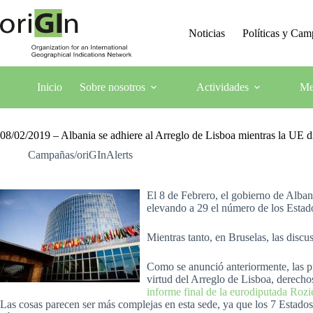
Noticias
Políticas y Ca
Inicio
Sobre nosotros
Actividades
Me
08/02/2019 – Albania se adhiere al Arreglo de Lisboa mientras la UE d
Campañas/oriGInAlerts
El 8 de Febrero, el gobierno de Alba
elevando a 29 el número de los Estado
Mientras tanto, en Bruselas, las discu
Como se anunció anteriormente, las pr
virtud del Arreglo de Lisboa, derech
informe final de la eurodiputada Rozi
Las cosas parecen ser más complejas en esta sede, ya que los 7 Estado