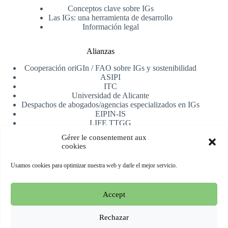
Conceptos clave sobre IGs
Las IGs: una herramienta de desarrollo
Información legal
Alianzas
Cooperación oriGIn / FAO sobre IGs y sostenibilidad
ASIPI
ITC
Universidad de Alicante
Despachos de abogados/agencias especializados en IGs
EIPIN-IS
LIFE TTGG
AfrIPI
Gérer le consentement aux
cookies
Recibe nuestra newsletter
Usamos cookies para optimizar nuestra web y darle el mejor servicio.
Registrarse
Accept
Copyright © 2026 oriGIn | Organization for an International
Geographical Indications Network -
Web alojada y manejada
Rechazar
por Esperluat