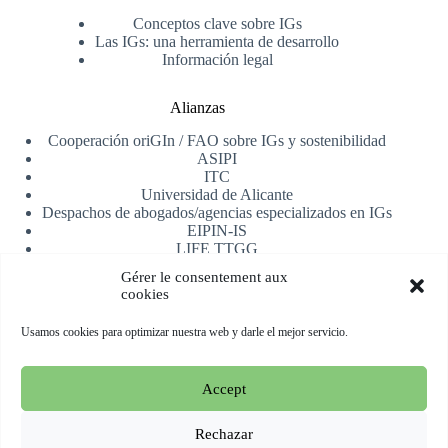
Conceptos clave sobre IGs
Las IGs: una herramienta de desarrollo
Información legal
Alianzas
Cooperación oriGIn / FAO sobre IGs y sostenibilidad
ASIPI
ITC
Universidad de Alicante
Despachos de abogados/agencias especializados en IGs
EIPIN-IS
LIFE TTGG
AfrIPI
Gérer le consentement aux
cookies
Recibe nuestra newsletter
Usamos cookies para optimizar nuestra web y darle el mejor servicio.
Registrarse
Accept
Copyright © 2026 oriGIn | Organization for an International
Geographical Indications Network -
Web alojada y manejada
Rechazar