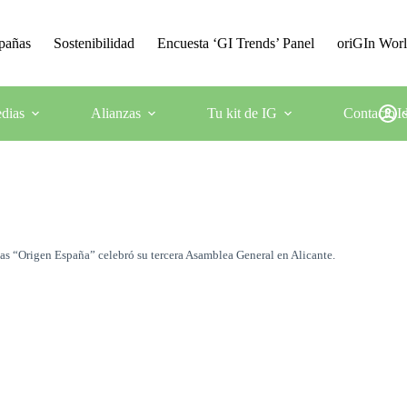
mpañas
Sostenibilidad
Encuesta ‘GI Trends’ Panel
oriGIn Wor
dias
Alianzas
Tu kit de IG
Contacto
I
s “Origen España” celebró su tercera Asamblea General en Alicante.