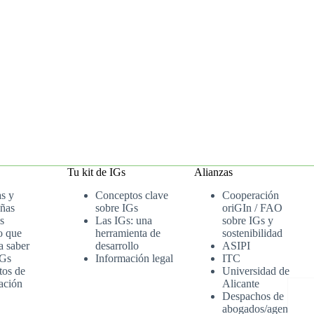
Tu kit de IGs
Alianzas
as y
Conceptos clave
Cooperación
ñas
sobre IGs
oriGIn / FAO
s
Las IGs: una
sobre IGs y
o que
herramienta de
sostenibilidad
a saber
desarrollo
ASIPI
IGs
Información legal
ITC
tos de
Universidad de
ación
Alicante
Despachos de
abogados/agenci