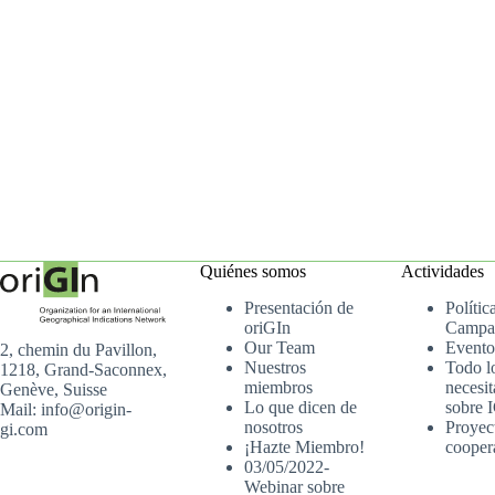
Quiénes somos
Actividades
Presentación de
Polític
oriGIn
Campa
Our Team
Evento
2, chemin du Pavillon,
Nuestros
Todo l
1218, Grand-Saconnex,
miembros
necesit
Genève, Suisse
Lo que dicen de
sobre 
Mail: info@origin-
nosotros
Proyec
gi.com
¡Hazte Miembro!
cooper
03/05/2022-
Webinar sobre