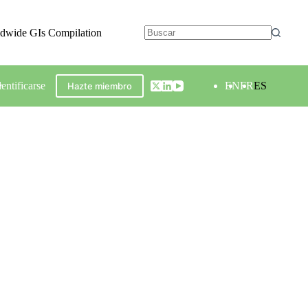
ldwide GIs Compilation
dentificarse
EN
FR
ES
Hazte miembro