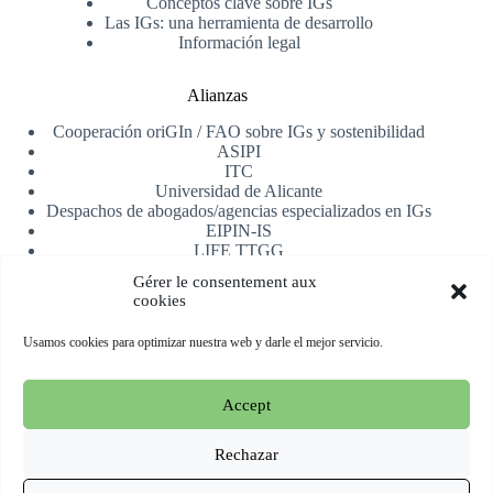
Conceptos clave sobre IGs
Las IGs: una herramienta de desarrollo
Información legal
Alianzas
Cooperación oriGIn / FAO sobre IGs y sostenibilidad
ASIPI
ITC
Universidad de Alicante
Despachos de abogados/agencias especializados en IGs
EIPIN-IS
LIFE TTGG
AfrIPI
Gérer le consentement aux
cookies
Recibe nuestra newsletter
Usamos cookies para optimizar nuestra web y darle el mejor servicio.
Registrarse
Accept
Copyright © 2026 oriGIn | Organization for an International
Geographical Indications Network -
Web alojada y manejada
Rechazar
por Esperluat