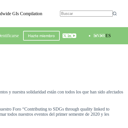
ldwide GIs Compilation
dentificarse
EN
FR
ES
Hazte miembro
tos y nuestra solidaridad están con todos los que han sido afectados
 nuestro Foro “Contributing to SDGs through quality linked to
mar todos nuestros eventos del primer semestre de 2020 y les