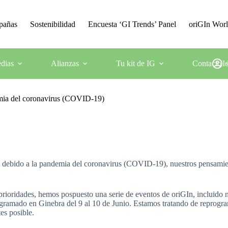
mpañas
Sostenibilidad
Encuesta ‘GI Trends’ Panel
oriGIn Wor
dias
Alianzas
Tu kit de IG
Contacto
I
emia del coronavirus (COVID-19)
es debido a la pandemia del coronavirus (COVID-19), nuestros pensamien
s prioridades, hemos pospuesto una serie de eventos de oriGIn, incluido
ogramado en Ginebra del 9 al 10 de Junio. Estamos tratando de reprogra
es posible.