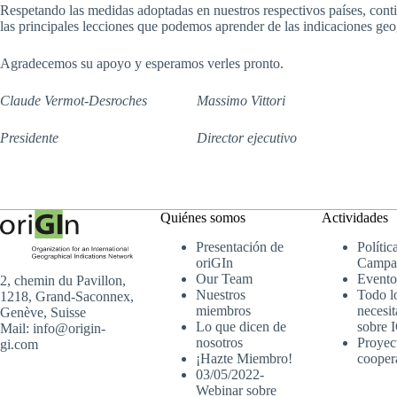
Respetando las medidas adoptadas en nuestros respectivos países, conti
las principales lecciones que podemos aprender de las indicaciones ge
Agradecemos su apoyo y esperamos verles pronto.
Claude Vermot-Desroches Massimo Vittori
Presidente Director ejecutivo
Quiénes somos
Actividades
Presentación de
Polític
oriGIn
Campa
Our Team
Evento
2, chemin du Pavillon,
Nuestros
Todo l
1218, Grand-Saconnex,
miembros
necesit
Genève, Suisse
Lo que dicen de
sobre 
Mail: info@origin-
nosotros
Proyec
gi.com
¡Hazte Miembro!
cooper
03/05/2022-
Webinar sobre