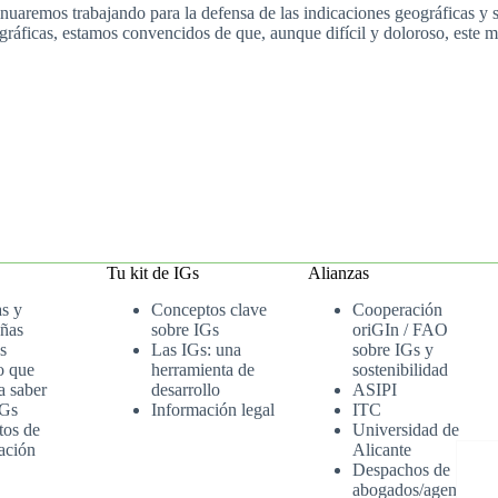
nuaremos trabajando para la defensa de las indicaciones geográficas y 
ográficas, estamos convencidos de que, aunque difícil y doloroso, este
Tu kit de IGs
Alianzas
as y
Conceptos clave
Cooperación
ñas
sobre IGs
oriGIn / FAO
s
Las IGs: una
sobre IGs y
o que
herramienta de
sostenibilidad
a saber
desarrollo
ASIPI
IGs
Información legal
ITC
tos de
Universidad de
ación
Alicante
Despachos de
abogados/agenci