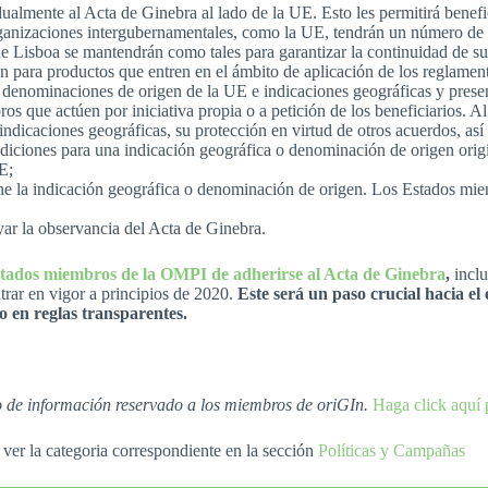
almente al Acta de Ginebra al lado de la UE. Esto les permitirá benefic
organizaciones intergubernamentales, como la UE, tendrán un número de
e Lisboa se mantendrán como tales para garantizar la continuidad de su
 para productos que entren en el ámbito de aplicación de los reglament
 denominaciones de origen de la UE e indicaciones geográficas y prese
os que actúen por iniciativa propia o a petición de los beneficiarios. A
dicaciones geográficas, su protección en virtud de otros acuerdos, así 
iciones para una indicación geográfica o denominación de origen origin
E;
ine la indicación geográfica o denominación de origen. Los Estados miem
ar la observancia del Acta de Ginebra.
stados miembros de la OMPI de adherirse al Acta de Ginebra
,
incl
trar en vigor a principios de 2020.
Este será un paso crucial hacia el
o en reglas transparentes.
io de información reservado a los miembros de oriGIn.
Haga click aquí 
ver la categoria correspondiente en la sección
Políticas y Campañas