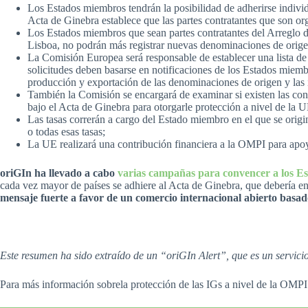
Los Estados miembros tendrán la posibilidad de adherirse individu
Acta de Ginebra establece que las partes contratantes que son 
Los Estados miembros que sean partes contratantes del Arreglo d
Lisboa, no podrán más registrar nuevas denominaciones de origen
La Comisión Europea será responsable de establecer una lista de
solicitudes deben basarse en notificaciones de los Estados miembr
producción y exportación de las denominaciones de origen y las in
También la Comisión se encargará de examinar si existen las cond
bajo el Acta de Ginebra para otorgarle protección a nivel de la U
Las tasas correrán a cargo del Estado miembro en el que se orig
o todas esas tasas;
La UE realizará una contribución financiera a la OMPI para apoy
oriGIn ha llevado a cabo
varias campañas para convencer a los E
cada vez mayor de países se adhiere al Acta de Ginebra, que debería en
mensaje fuerte a favor de un comercio internacional abierto basad
Este resumen ha sido extraído de un “oriGIn Alert”, que es un servic
Para más información sobrela protección de las IGs a nivel de la OMPI 