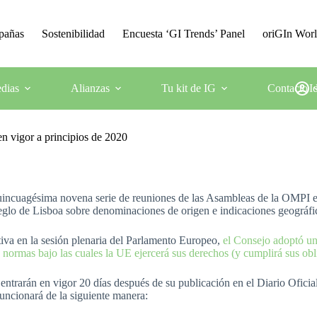
mpañas
Sostenibilidad
Encuesta ‘GI Trends’ Panel
oriGIn Wor
dias
Alianzas
Tu kit de IG
Contacto
I
en vigor a principios de 2020
 quincuagésima novena serie de reuniones de las Asambleas de la OMPI
reglo de Lisboa sobre denominaciones de origen e indicaciones geográfi
itiva en la sesión plenaria del Parlamento Europeo,
el Consejo adoptó un
normas bajo las cuales la UE ejercerá sus derechos (y cumplirá sus obl
entrarán en vigor 20 días después de su publicación en el Diario Oficia
uncionará de la siguiente manera: