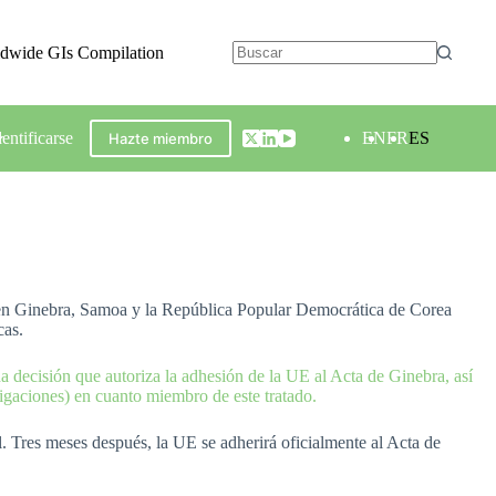
ldwide GIs Compilation
dentificarse
EN
FR
ES
Hazte miembro
 en Ginebra, Samoa y la República Popular Democrática de Corea
cas.
a decisión que autoriza la adhesión de la UE al Acta de Ginebra, así
igaciones) en cuanto miembro de este tratado.
l. Tres meses después, la UE se adherirá oficialmente al Acta de