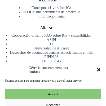
Tu kit de IGs
Conceptos clave sobre IGs
Las IGs: una herramienta de desarrollo
Información legal
Alianzas
Cooperación oriGIn / FAO sobre IGs y sostenibilidad
ASIPI
ITC
Universidad de Alicante
Despachos de abogados/agencias especializados en IGs
EIPIN-IS
LIFE TTGG
AfrIPI
Gérer le consentement aux
cookies
Recibe nuestra newsletter
Usamos cookies para optimizar nuestra web y darle el mejor servicio.
Registrarse
Accept
Copyright © 2026 oriGIn | Organization for an International
Geographical Indications Network -
Web alojada y manejada
Rechazar