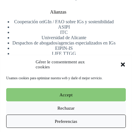
Alianzas
Cooperación oriGIn / FAO sobre IGs y sostenibilidad
ASIPI
ITC
Universidad de Alicante
Despachos de abogados/agencias especializados en IGs
EIPIN-IS
LIFE TTGG
AfrIPI
Gérer le consentement aux
cookies
Recibe nuestra newsletter
Usamos cookies para optimizar nuestra web y darle el mejor servicio.
Registrarse
Accept
Copyright © 2026 oriGIn | Organization for an International
Geographical Indications Network -
Web alojada y manejada
Rechazar
por Esperluat
Preferencias