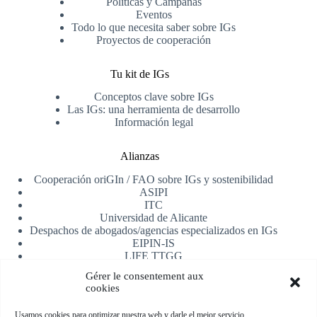
Políticas y Campañas
Eventos
Todo lo que necesita saber sobre IGs
Proyectos de cooperación
Tu kit de IGs
Conceptos clave sobre IGs
Las IGs: una herramienta de desarrollo
Información legal
Alianzas
Cooperación oriGIn / FAO sobre IGs y sostenibilidad
ASIPI
ITC
Universidad de Alicante
Despachos de abogados/agencias especializados en IGs
EIPIN-IS
LIFE TTGG
AfrIPI
Gérer le consentement aux
cookies
Recibe nuestra newsletter
Usamos cookies para optimizar nuestra web y darle el mejor servicio.