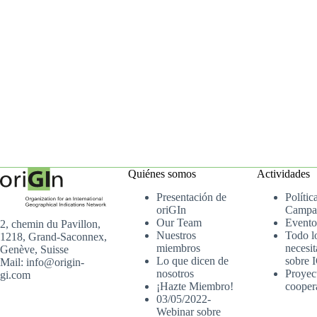
Quiénes somos
Actividades
Presentación de
Polític
oriGIn
Campa
Our Team
Evento
2, chemin du Pavillon,
Nuestros
Todo l
1218, Grand-Saconnex,
miembros
necesit
Genève, Suisse
Lo que dicen de
sobre 
Mail: info@origin-
nosotros
Proyec
gi.com
¡Hazte Miembro!
cooper
03/05/2022-
Webinar sobre