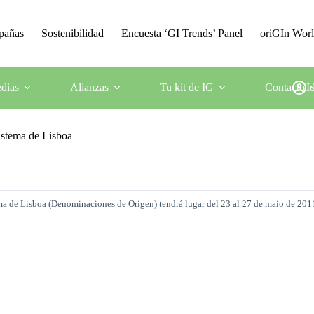
mpañas
Sostenibilidad
Encuesta ‘GI Trends’ Panel
oriGIn Wor
dias
Alianzas
Tu kit de IG
Contacto
I
istema de Lisboa
ema de Lisboa
(Denominaciones de Origen) tendrá lugar del 23 al 27 de maio de 201