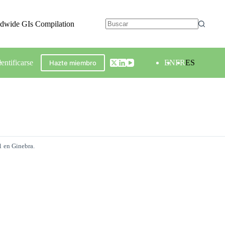
ldwide GIs Compilation
dentificarse
EN
FR
ES
Hazte miembro
1 en Ginebra.