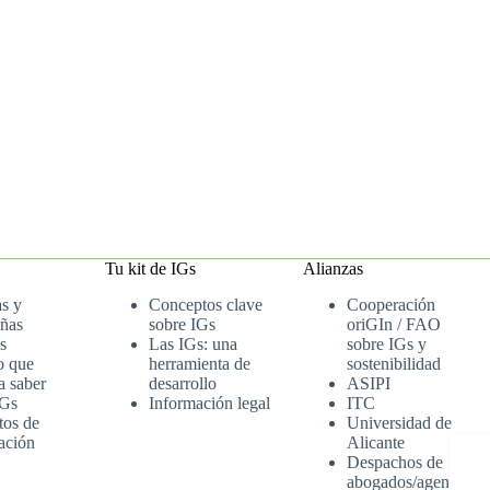
Tu kit de IGs
Alianzas
as y
Conceptos clave
Cooperación
ñas
sobre IGs
oriGIn / FAO
s
Las IGs: una
sobre IGs y
o que
herramienta de
sostenibilidad
a saber
desarrollo
ASIPI
IGs
Información legal
ITC
tos de
Universidad de
ación
Alicante
Despachos de
abogados/agenci