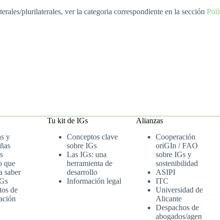
erales/plurilaterales, ver la categoria correspondiente en la sección
Polí
Tu kit de IGs
Alianzas
as y
Conceptos clave
Cooperación
ñas
sobre IGs
oriGIn / FAO
s
Las IGs: una
sobre IGs y
o que
herramienta de
sostenibilidad
a saber
desarrollo
ASIPI
IGs
Información legal
ITC
tos de
Universidad de
ación
Alicante
Despachos de
abogados/agenci