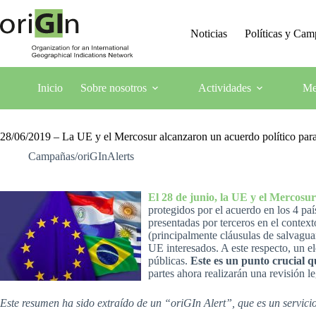
Noticias
Políticas y Ca
Inicio
Sobre nosotros
Actividades
Me
28/06/2019 – La UE y el Mercosur alcanzaron un acuerdo político par
Campañas/oriGInAlerts
El 28 de junio, la UE y el Mercosu
protegidos por el acuerdo en los 4 pa
presentadas por terceros en el context
(principalmente cláusulas de salvagua
UE interesados. A este respecto, un el
públicas.
Este es un punto crucial qu
partes ahora realizarán una revisión le
Este resumen ha sido extraído de un “oriGIn Alert”, que es un servic