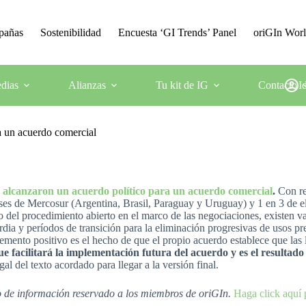
mpañas
Sostenibilidad
Encuesta ‘GI Trends’ Panel
oriGIn Wor
dias
Alianzas
Tu kit de IG
Contacto
I
a un acuerdo comercial
r alcanzaron un acuerdo político para un acuerdo comercial
.
Con re
íses de Mercosur (Argentina, Brasil, Paraguay y Uruguay) y 1 en 3 de 
o del procedimiento abierto en el marco de las negociaciones, existen va
rdia y períodos de transición para la eliminación progresivas de usos p
emento positivo es el hecho de que el propio acuerdo establece que las l
e facilitará la implementación futura del acuerdo y es el resultad
gal del texto acordado para llegar a la versión final.
io de información reservado a los miembros de oriGIn.
Haga click aquí 