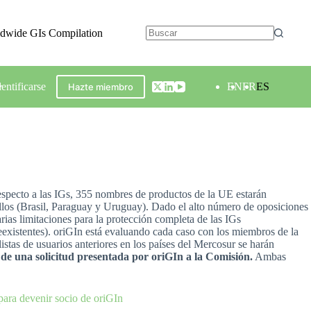
ldwide GIs Compilation
dentificarse
EN
FR
ES
Hazte miembro
specto a las IGs, 355 nombres de productos de la UE estarán
ellos (Brasil, Paraguay y Uruguay). Dado el alto número de oposiciones
rias limitaciones para la protección completa de las IGs
reexistentes). oriGIn está evaluando cada caso con los miembros de la
istas de usuarios anteriores en los países del Mercosur se harán
o de una solicitud presentada por oriGIn a la Comisión.
Ambas
para devenir socio de oriGIn