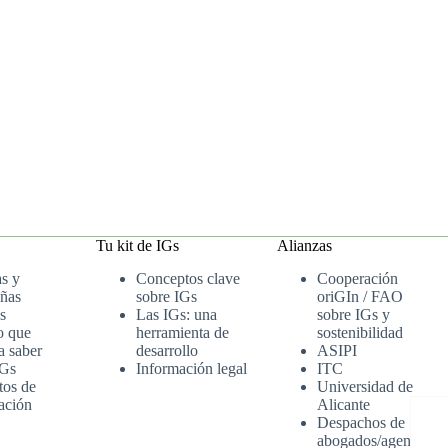
Tu kit de IGs
Alianzas
as y
Conceptos clave
Cooperación
ñas
sobre IGs
oriGIn / FAO
s
Las IGs: una
sobre IGs y
o que
herramienta de
sostenibilidad
a saber
desarrollo
ASIPI
IGs
Información legal
ITC
tos de
Universidad de
ación
Alicante
Despachos de
abogados/agenci