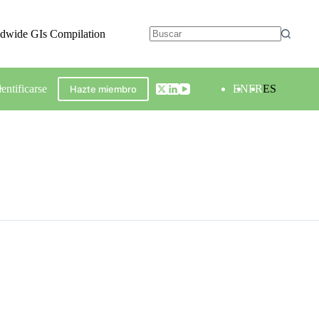
ldwide GIs Compilation
dentificarse
EN
FR
ES
Hazte miembro