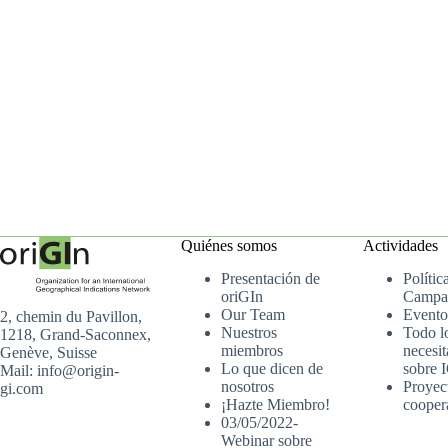
Quiénes somos
Actividades
Presentación de
Polític
oriGIn
Campa
Our Team
Evento
2, chemin du Pavillon,
Nuestros
Todo l
1218, Grand-Saconnex,
miembros
necesit
Genève, Suisse
Lo que dicen de
sobre 
Mail: info@origin-
nosotros
Proyec
gi.com
¡Hazte Miembro!
cooper
03/05/2022-
Webinar sobre