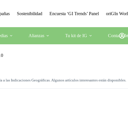
mpañas
Sostenibilidad
Encuesta ‘GI Trends’ Panel
oriGIn Wor
dias
Alianzas
Tu kit de IG
Contacto
I
10
 las Indicaciones Geográficas. Algunos artículos interesantes están disponibles.