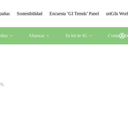
mpañas
Sostenibilidad
Encuesta ‘GI Trends’ Panel
oriGIn Wor
dias
Alianzas
Tu kit de IG
Contacto
I
rk
.