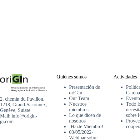
Quiénes somos
Actividades
Presentación de
Polític
oriGIn
Campa
Our Team
Evento
2, chemin du Pavillon,
Nuestros
Todo l
1218, Grand-Saconnex,
miembros
necesit
Genève, Suisse
Lo que dicen de
sobre 
Mail: info@origin-
nosotros
Proyec
gi.com
¡Hazte Miembro!
cooper
03/05/2022-
Webinar sobre