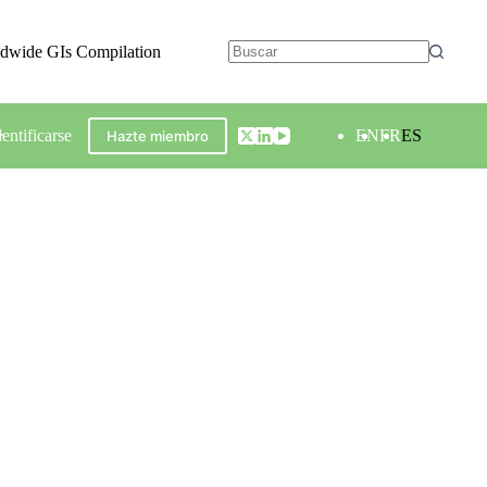
ldwide GIs Compilation
dentificarse
EN
FR
ES
Hazte miembro