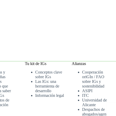
Tu kit de IGs
Alianzas
as y
Conceptos clave
Cooperación
ñas
sobre IGs
oriGIn / FAO
s
Las IGs: una
sobre IGs y
o que
herramienta de
sostenibilidad
a saber
desarrollo
ASIPI
IGs
Información legal
ITC
tos de
Universidad de
ación
Alicante
Despachos de
abogados/agenci