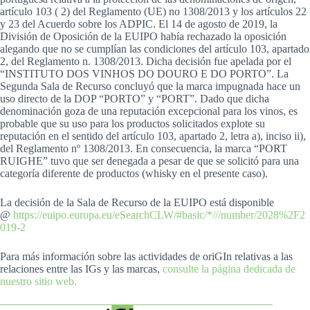
artículo 103 ( 2) del Reglamento (UE) no 1308/2013 y los artículos 22
y 23 del Acuerdo sobre los ADPIC. El 14 de agosto de 2019, la
División de Oposición de la EUIPO había rechazado la oposición
alegando que no se cumplían las condiciones del artículo 103, apartado
2, del Reglamento n. 1308/2013. Dicha decisión fue apelada por el
“INSTITUTO DOS VINHOS DO DOURO E DO PORTO”. La
Segunda Sala de Recurso concluyó que la marca impugnada hace un
uso directo de la DOP “PORTO” y “PORT”. Dado que dicha
denominación goza de una reputación excepcional para los vinos, es
probable que su uso para los productos solicitados explote su
reputación en el sentido del artículo 103, apartado 2, letra a), inciso ii),
del Reglamento nº 1308/2013. En consecuencia, la marca “PORT
RUIGHE” tuvo que ser denegada a pesar de que se solicitó para una
categoría diferente de productos (whisky en el presente caso).
La decisión de la Sala de Recurso de la EUIPO está disponible
@
https://euipo.europa.eu/eSearchCLW/#basic/*///number/2028%2F2
019-2
Para más información sobre las actividades de oriGIn relativas a las
relaciones entre las IGs y las marcas,
consulte la página dedicada de
nuestro sitio web.