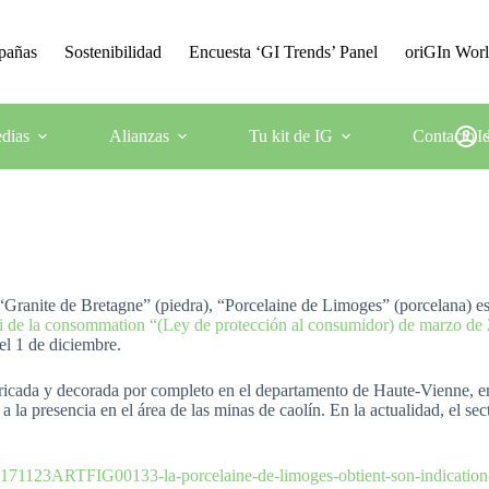
mpañas
Sostenibilidad
Encuesta ‘GI Trends’ Panel
oriGIn Wor
dias
Alianzas
Tu kit de IG
Contacto
I
“Granite de Bretagne” (piedra), “Porcelaine de Limoges” (porcelana) es 
i de la consommation “(Ley de protección al consumidor) de marzo de
el 1 de diciembre.
ricada y decorada por completo en el departamento de Haute-Vienne, e
 a la presencia en el área de las minas de caolín. En la actualidad, el s
20171123ARTFIG00133-la-porcelaine-de-limoges-obtient-son-indicatio