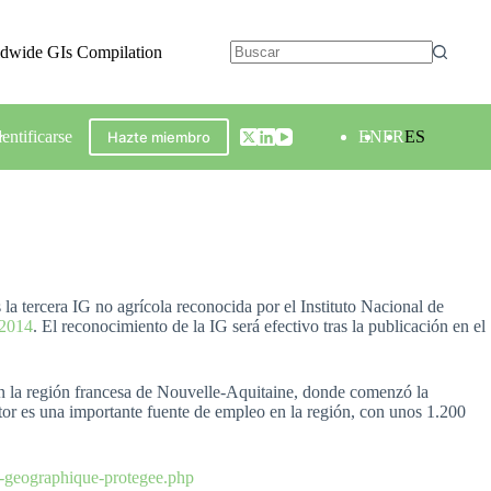
ldwide GIs Compilation
dentificarse
EN
FR
ES
Hazte miembro
la tercera IG no agrícola reconocida por el Instituto Nacional de
 2014
. El reconocimiento de la IG será efectivo tras la publicación en el
n la región francesa de Nouvelle-Aquitaine, donde comenzó la
ector es una importante fuente de empleo en la región, con unos 1.200
n-geographique-protegee.php