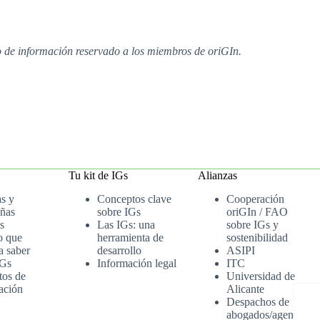
io de información reservado a los miembros de oriGIn.
Tu kit de IGs
Alianzas
as y
Conceptos clave
Cooperación
ñas
sobre IGs
oriGIn / FAO
s
Las IGs: una
sobre IGs y
o que
herramienta de
sostenibilidad
a saber
desarrollo
ASIPI
IGs
Información legal
ITC
tos de
Universidad de
ación
Alicante
Despachos de
abogados/agenci