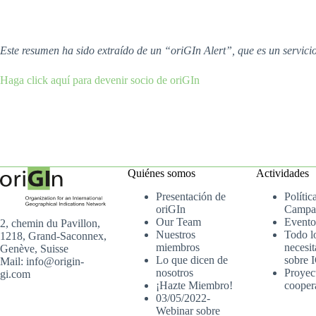
Este resumen ha sido extraído de un “oriGIn Alert”, que es un servic
Haga click aquí para devenir socio de oriGIn
Quiénes somos
Actividades
Presentación de
Polític
oriGIn
Campa
Our Team
Evento
2, chemin du Pavillon,
Nuestros
Todo l
1218, Grand-Saconnex,
miembros
necesit
Genève, Suisse
Lo que dicen de
sobre 
Mail: info@origin-
nosotros
Proyec
gi.com
¡Hazte Miembro!
cooper
03/05/2022-
Webinar sobre