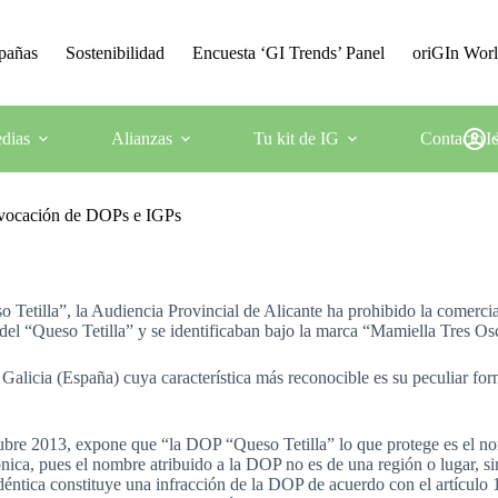
mpañas
Sostenibilidad
Encuesta ‘GI Trends’ Panel
oriGIn Wor
dias
Alianzas
Tu kit de IG
Contacto
I
 evocación de DOPs e IGPs
tilla”, la Audiencia Provincial de Alicante ha prohibido la comerciali
del “Queso Tetilla” y se identificaban bajo la marca “Mamiella Tres Os
alicia (España) cuya característica más reconocible es su peculiar for
bre 2013, expone que “la DOP “Queso Tetilla” lo que protege es el nomb
ca, pues el nombre atribuido a la DOP no es de una región o lugar, si
déntica constituye una infracción de la DOP de acuerdo con el artícul