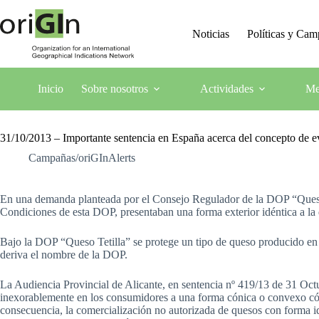
Noticias
Políticas y Ca
Inicio
Sobre nosotros
Actividades
Me
31/10/2013 – Importante sentencia en España acerca del concepto de
Campañas/oriGInAlerts
En una demanda planteada por el Consejo Regulador de la DOP “Queso Te
Condiciones de esta DOP, presentaban una forma exterior idéntica a la 
Bajo la DOP “Queso Tetilla” se protege un tipo de queso producido en G
deriva el nombre de la DOP.
La Audiencia Provincial de Alicante, en sentencia nº 419/13 de 31 Octu
inexorablemente en los consumidores a una forma cónica o convexo cóni
consecuencia, la comercialización no autorizada de quesos con forma i