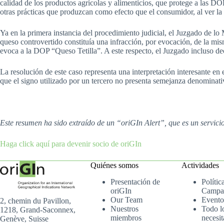
calidad de los productos agrícolas y alimenticios, que protege a las D
otras prácticas que produzcan como efecto que el consumidor, al ver la
Ya en la primera instancia del procedimiento judicial, el Juzgado de lo
queso controvertido constituía una infracción, por evocación, de la mi
evoca a la DOP “Queso Tetilla”. A este respecto, el Juzgado incluso de
La resolución de este caso representa una interpretación interesante en
que el signo utilizado por un tercero no presenta semejanza denominativ
Este resumen ha sido extraído de un “oriGIn Alert”, que es un servic
Haga click aquí para devenir socio de oriGIn
Quiénes somos
Actividades
Presentación de
Polític
oriGIn
Campa
Our Team
Evento
2, chemin du Pavillon,
Nuestros
Todo l
1218, Grand-Saconnex,
miembros
necesit
Genève, Suisse