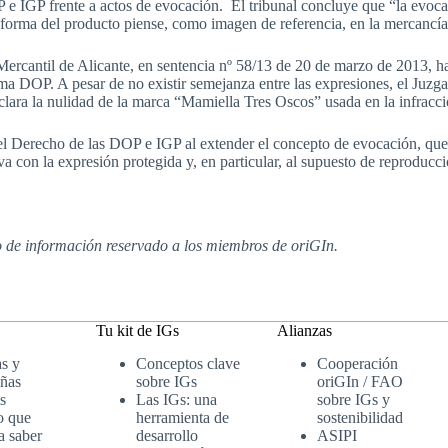
OP e IGP frente a actos de evocación. El tribunal concluye que “la evo
 forma del producto piense, como imagen de referencia, en la mercancía
 Mercantil de Alicante, en sentencia nº 58/13 de 20 de marzo de 2013, h
sma DOP. A pesar de no existir semejanza entre las expresiones, el Juz
clara la nulidad de la marca “Mamiella Tres Oscos” usada en la infracci
 el Derecho de las DOP e IGP al extender el concepto de evocación, que 
a con la expresión protegida y, en particular, al supuesto de reproducc
io de información reservado a los miembros de oriGIn.
Tu kit de IGs
Alianzas
as y
Conceptos clave
Cooperación
ñas
sobre IGs
oriGIn / FAO
s
Las IGs: una
sobre IGs y
o que
herramienta de
sostenibilidad
a saber
desarrollo
ASIPI