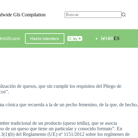
ldwide GIs Compilation
dentificarse
EN
FR
ES
Hazte miembro
zación de quesos, que sin cumplir los requisitos del Pliego de
cos”.
ma cónica que recuerda a la de un pecho femenino, de la que, de hecho,
re tradicional de un producto (queso tetilla), que se asocia
no de un queso que tiene un particular y conocido formato”. En
o 13(1)(b) del Reglamento (UE) nº 1151/2012 sobre los regímenes de