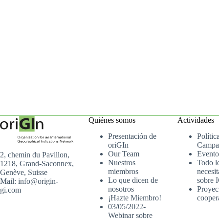
Quiénes somos
Actividades
Presentación de
Polític
oriGIn
Campa
Our Team
Evento
2, chemin du Pavillon,
Nuestros
Todo l
1218, Grand-Saconnex,
miembros
necesit
Genève, Suisse
Lo que dicen de
sobre 
Mail: info@origin-
nosotros
Proyec
gi.com
¡Hazte Miembro!
cooper
03/05/2022-
Webinar sobre