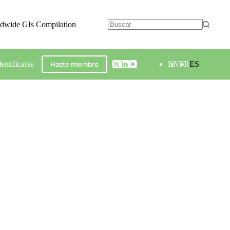
ldwide GIs Compilation
dentificarse
EN
FR
ES
Hazte miembro