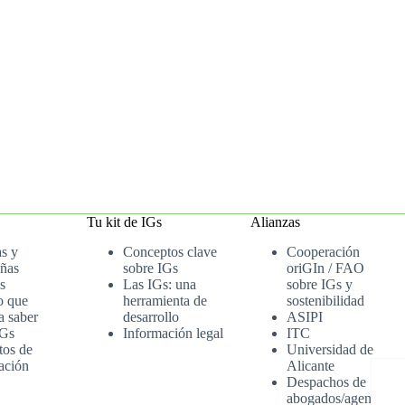
Tu kit de IGs
Alianzas
as y
Conceptos clave
Cooperación
ñas
sobre IGs
oriGIn / FAO
s
Las IGs: una
sobre IGs y
o que
herramienta de
sostenibilidad
a saber
desarrollo
ASIPI
IGs
Información legal
ITC
tos de
Universidad de
ación
Alicante
Despachos de
abogados/agenci