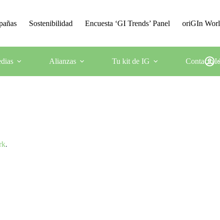
mpañas
Sostenibilidad
Encuesta ‘GI Trends’ Panel
oriGIn Wor
dias
Alianzas
Tu kit de IG
Contacto
I
rk
.