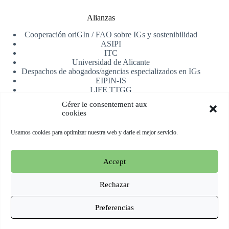
Alianzas
Cooperación oriGIn / FAO sobre IGs y sostenibilidad
ASIPI
ITC
Universidad de Alicante
Despachos de abogados/agencias especializados en IGs
EIPIN-IS
LIFE TTGG
AfrIPI
Gérer le consentement aux
cookies
Recibe nuestra newsletter
Usamos cookies para optimizar nuestra web y darle el mejor servicio.
Registrarse
Accept
Copyright © 2026 oriGIn | Organization for an International
Geographical Indications Network -
Web alojada y manejada
Rechazar
por Esperluat
Preferencias
Terms & conditions
Cookie Policy