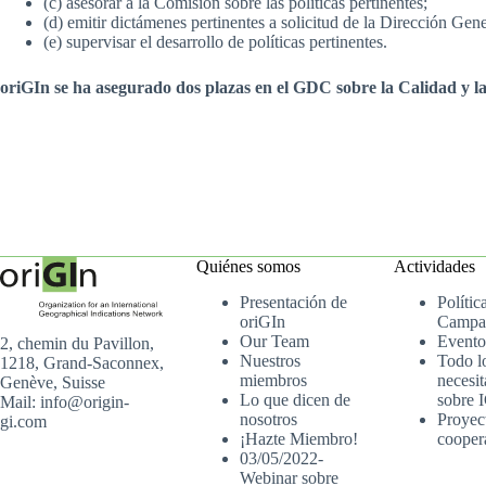
(c) asesorar a la Comisión sobre las políticas pertinentes;
(d) emitir dictámenes pertinentes a solicitud de la Dirección Gene
(e) supervisar el desarrollo de políticas pertinentes.
oriGIn se ha asegurado dos plazas en el GDC sobre la Calidad y 
Quiénes somos
Actividades
Presentación de
Polític
oriGIn
Campa
Our Team
Evento
2, chemin du Pavillon,
Nuestros
Todo l
1218, Grand-Saconnex,
miembros
necesit
Genève, Suisse
Lo que dicen de
sobre 
Mail: info@origin-
nosotros
Proyec
gi.com
¡Hazte Miembro!
cooper
03/05/2022-
Webinar sobre