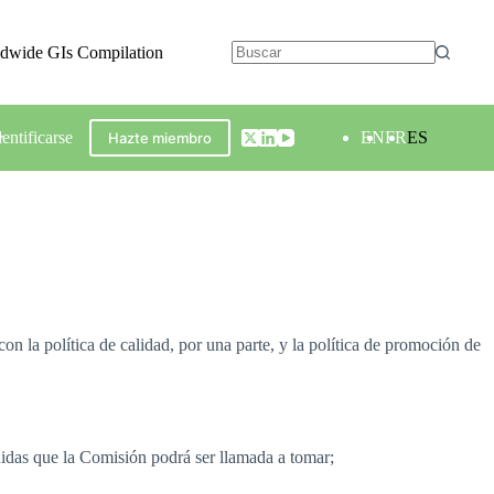
ldwide GIs Compilation
dentificarse
EN
FR
ES
Hazte miembro
on la política de calidad, por una parte, y la política de promoción de
edidas que la Comisión podrá ser llamada a tomar;