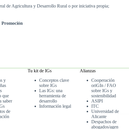
ral de Agricultura y Desarrollo Rural o por iniciativa propia;
la Promoción
Tu kit de IGs
Alianzas
as y
Conceptos clave
Cooperación
ñas
sobre IGs
oriGIn / FAO
s
Las IGs: una
sobre IGs y
o que
herramienta de
sostenibilidad
a saber
desarrollo
ASIPI
IGs
Información legal
ITC
tos de
Universidad de
ación
Alicante
Despachos de
abogados/agenci