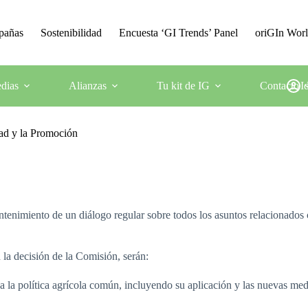
mpañas
Sostenibilidad
Encuesta ‘GI Trends’ Panel
oriGIn Wor
dias
Alianzas
Tu kit de IG
Contacto
I
ad y la Promoción
ntenimiento de un diálogo regular sobre todos los asuntos relacionados c
 la decisión de la Comisión, serán:
s a la política agrícola común, incluyendo su aplicación y las nuevas m