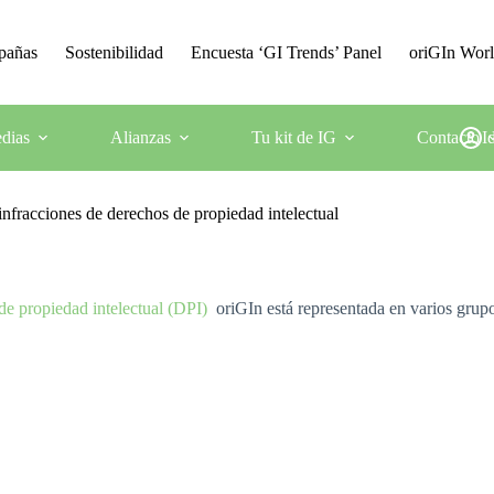
mpañas
Sostenibilidad
Encuesta ‘GI Trends’ Panel
oriGIn Wor
dias
Alianzas
Tu kit de IG
Contacto
I
nfracciones de derechos de propiedad intelectual
de propiedad intelectual (DPI)
oriGIn está representada en varios grupo