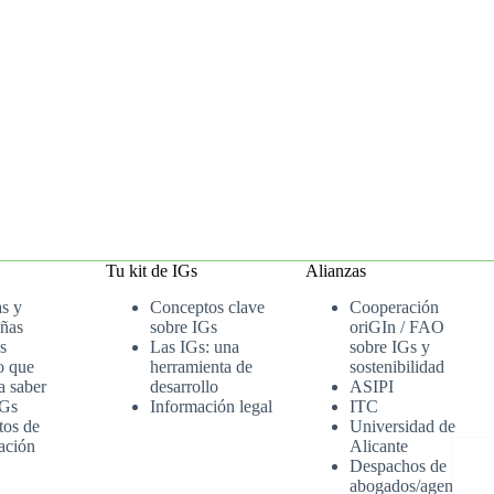
Tu kit de IGs
Alianzas
as y
Conceptos clave
Cooperación
ñas
sobre IGs
oriGIn / FAO
s
Las IGs: una
sobre IGs y
o que
herramienta de
sostenibilidad
a saber
desarrollo
ASIPI
IGs
Información legal
ITC
tos de
Universidad de
ación
Alicante
Despachos de
abogados/agenci