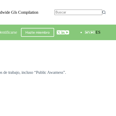
ldwide GIs Compilation
dentificarse
EN
FR
ES
Hazte miembro
s de trabajo, incluso “Public Awarness”.