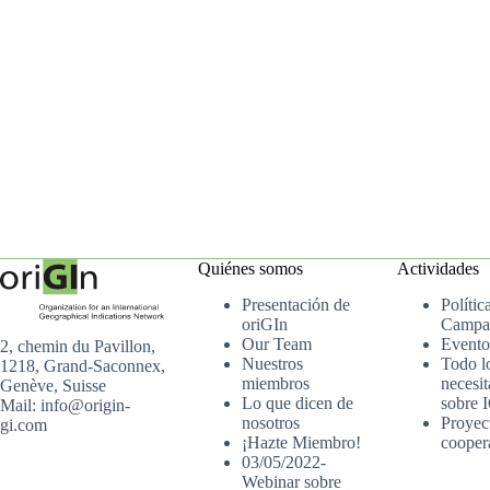
Quiénes somos
Actividades
Presentación de
Polític
oriGIn
Campa
Our Team
Evento
2, chemin du Pavillon,
Nuestros
Todo l
1218, Grand-Saconnex,
miembros
necesit
Genève, Suisse
Lo que dicen de
sobre 
Mail: info@origin-
nosotros
Proyec
gi.com
¡Hazte Miembro!
cooper
03/05/2022-
Webinar sobre