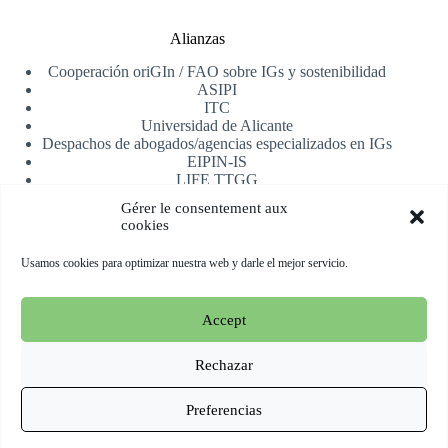
Alianzas
Cooperación oriGIn / FAO sobre IGs y sostenibilidad
ASIPI
ITC
Universidad de Alicante
Despachos de abogados/agencias especializados en IGs
EIPIN-IS
LIFE TTGG
AfrIPI
Gérer le consentement aux
cookies
Recibe nuestra newsletter
Usamos cookies para optimizar nuestra web y darle el mejor servicio.
Registrarse
Accept
Copyright © 2026 oriGIn | Organization for an International
Geographical Indications Network -
Web alojada y manejada
Rechazar
por Esperluat
Preferencias