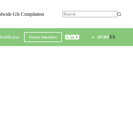
ldwide GIs Compilation
dentificarse
EN
FR
ES
Hazte miembro