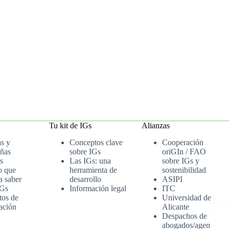
Tu kit de IGs
Alianzas
as y
Conceptos clave
Cooperación
ñas
sobre IGs
oriGIn / FAO
s
Las IGs: una
sobre IGs y
o que
herramienta de
sostenibilidad
a saber
desarrollo
ASIPI
IGs
Información legal
ITC
tos de
Universidad de
ación
Alicante
Despachos de
abogados/agenci