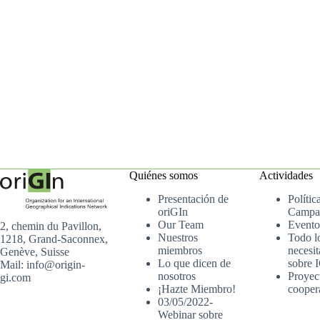
Quiénes somos
Actividades
Presentación de
Polític
oriGIn
Campa
Our Team
Evento
2, chemin du Pavillon,
Nuestros
Todo l
1218, Grand-Saconnex,
miembros
necesit
Genève, Suisse
Lo que dicen de
sobre 
Mail: info@origin-
nosotros
Proyec
gi.com
¡Hazte Miembro!
cooper
03/05/2022-
Webinar sobre