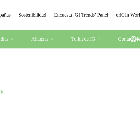
mpañas
Sostenibilidad
Encuesta ‘GI Trends’ Panel
oriGIn Wor
dias
Alianzas
Tu kit de IG
Contacto
I
rk
.