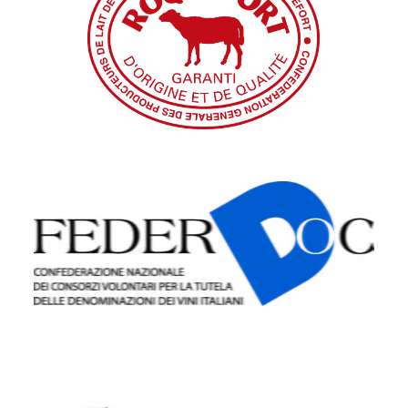
Confédération générale des producteurs
de lait de brebis et des industriels de
Roquefort
Confederazione Nazionale dei Consorzi
Volontari per la Tutela delle
Denominazioni dei Vini Italiani
(FEDERDOC)