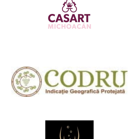
Casa de las Artesanías de Michoacán de
Ocampo
Codru