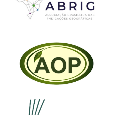
ABRIG – Associação Brasileira das
Indicações Geográficas
American Origin Product Association
(AOPA)