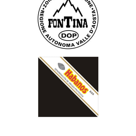
Consorzio Produttori e Tutela della DOP
Fontina
Corporación Habanos SA