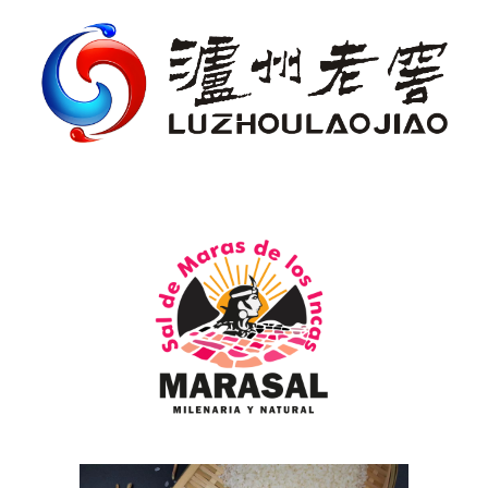
Luzhou Laojiao Co., Ltd. (Luzhou
Laojiao)
Marasal