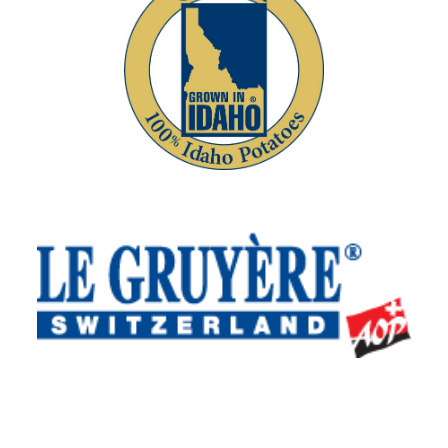
Idaho Potato Commission
Interprofession du Gruyère