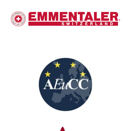
Emmentaler Switzerland
European Grouping of Territorial
Cooperation “Cities of Ceramics”
(AEuCC)