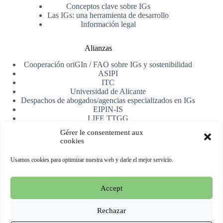
Conceptos clave sobre IGs
Las IGs: una herramienta de desarrollo
Información legal
Alianzas
Cooperación oriGIn / FAO sobre IGs y sostenibilidad
ASIPI
ITC
Universidad de Alicante
Despachos de abogados/agencias especializados en IGs
EIPIN-IS
LIFE TTGG
AfrIPI
Gérer le consentement aux
cookies
Recibe nuestra newsletter
Usamos cookies para optimizar nuestra web y darle el mejor servicio.
Registrarse
Accept
Copyright © 2026 oriGIn | Organization for an International
Geographical Indications Network -
Web alojada y manejada
Rechazar
por Esperluat