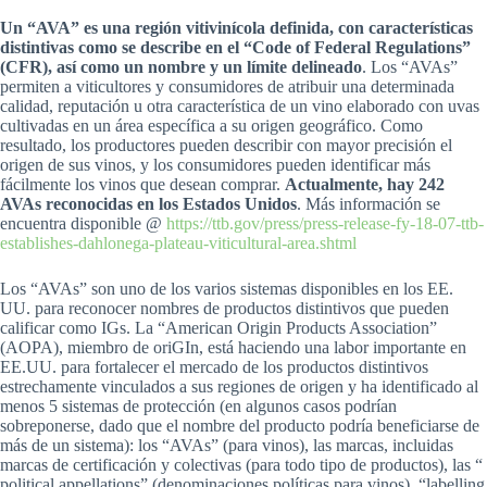
Un “AVA” es una región vitivinícola definida, con características
distintivas como se describe en el “Code of Federal Regulations”
(CFR), así como un nombre y un límite delineado
. Los “AVAs”
permiten a viticultores y consumidores de atribuir una determinada
calidad, reputación u otra característica de un vino elaborado con uvas
cultivadas en un área específica a su origen geográfico. Como
resultado, los productores pueden describir con mayor precisión el
origen de sus vinos, y los consumidores pueden identificar más
fácilmente los vinos que desean comprar.
Actualmente, hay 242
AVAs reconocidas en los Estados Unidos
. Más información se
encuentra disponible @
https://ttb.gov/press/press-release-fy-18-07-ttb-
establishes-dahlonega-plateau-viticultural-area.shtml
Los “AVAs” son uno de los varios sistemas disponibles en los EE.
UU. para reconocer nombres de productos distintivos que pueden
calificar como IGs. La “American Origin Products Association”
(AOPA), miembro de oriGIn, está haciendo una labor importante en
EE.UU. para fortalecer el mercado de los productos distintivos
estrechamente vinculados a sus regiones de origen y ha identificado al
menos 5 sistemas de protección (en algunos casos podrían
sobreponerse, dado que el nombre del producto podría beneficiarse de
más de un sistema): los “AVAs” (para vinos), las marcas, incluidas
marcas de certificación y colectivas (para todo tipo de productos), las “
political appellations” (denominaciones políticas para vinos), “labelling