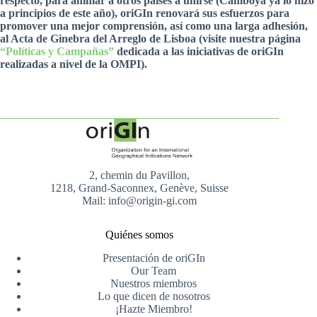
respecto, para animar a otros países a unirse (Camboya ya lo hizo
a principios de este año), oriGIn renovará sus esfuerzos para
promover una mejor comprensión, así como una larga adhesión,
al Acta de Ginebra del Arreglo de Lisboa (visite nuestra página
“Políticas y Campañas”
dedicada a las iniciativas de oriGIn
realizadas a nivel de la OMPI).
2, chemin du Pavillon,
1218, Grand-Saconnex, Genève, Suisse
Mail: info@origin-gi.com
Quiénes somos
Presentación de oriGIn
Our Team
Nuestros miembros
Lo que dicen de nosotros
¡Hazte Miembro!