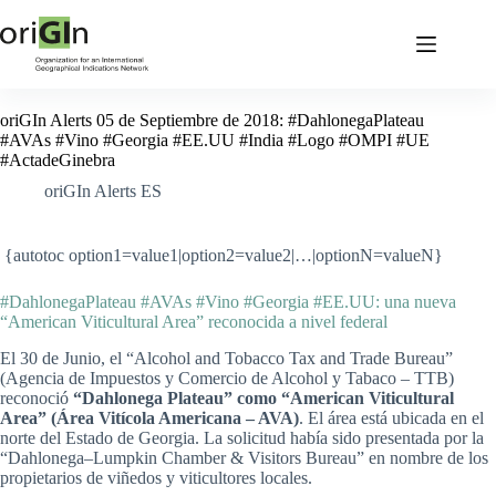
oriGIn Alerts 05 de Septiembre de 2018: #DahlonegaPlateau
#AVAs #Vino #Georgia #EE.UU #India #Logo #OMPI #UE
#ActadeGinebra
oriGIn Alerts ES
{autotoc option1=value1|option2=value2|…|optionN=valueN}
#DahlonegaPlateau #AVAs #Vino #Georgia #EE.UU: una nueva
“American Viticultural Area” reconocida a nivel federal
El 30 de Junio, el “Alcohol and Tobacco Tax and Trade Bureau”
(Agencia de Impuestos y Comercio de Alcohol y Tabaco – TTB)
reconoció
“Dahlonega Plateau” como “American Viticultural
Area” (Área Vitícola Americana – AVA)
. El área está ubicada en el
norte del Estado de Georgia. La solicitud había sido presentada por la
“Dahlonega–Lumpkin Chamber & Visitors Bureau” en nombre de los
propietarios de viñedos y viticultores locales.