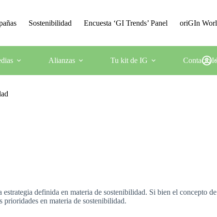
mpañas
Sostenibilidad
Encuesta ‘GI Trends’ Panel
oriGIn Wor
dias
Alianzas
Tu kit de IG
Contacto
I
dad
a estrategia definida en materia de sostenibilidad. Si bien el concepto 
s prioridades en materia de sostenibilidad.