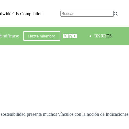
ldwide GIs Compilation
dentificarse
EN
FR
ES
Hazte miembro
de sostenibilidad presenta muchos vínculos con la noción de Indicaciones