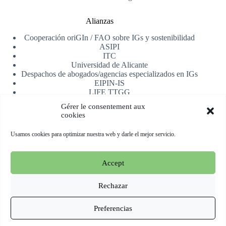
Alianzas
Cooperación oriGIn / FAO sobre IGs y sostenibilidad
ASIPI
ITC
Universidad de Alicante
Despachos de abogados/agencias especializados en IGs
EIPIN-IS
LIFE TTGG
AfrIPI
Gérer le consentement aux
cookies
Recibe nuestra newsletter
Usamos cookies para optimizar nuestra web y darle el mejor servicio.
Registrarse
Accept
Copyright © 2026 oriGIn | Organization for an International
Geographical Indications Network -
Web alojada y manejada
Rechazar
por Esperluat
Preferencias