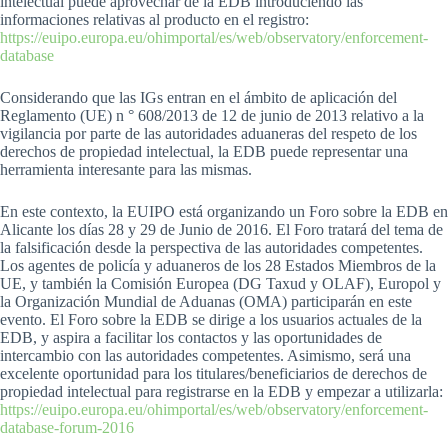
intelectual puede aprovechar de la EDB introduciendo las
informaciones relativas al producto en el registro:
https://euipo.europa.eu/ohimportal/es/web/observatory/enforcement-
database
Considerando que las IGs entran en el ámbito de aplicación del
Reglamento (UE) n ° 608/2013 de 12 de junio de 2013 relativo a la
vigilancia por parte de las autoridades aduaneras del respeto de los
derechos de propiedad intelectual, la EDB puede representar una
herramienta interesante para las mismas.
En este contexto, la EUIPO está organizando un Foro sobre la EDB en
Alicante los días 28 y 29 de Junio de 2016. El Foro tratará del tema de
la falsificación desde la perspectiva de las autoridades competentes.
Los agentes de policía y aduaneros de los 28 Estados Miembros de la
UE, y también la Comisión Europea (DG Taxud y OLAF), Europol y
la Organización Mundial de Aduanas (OMA) participarán en este
evento. El Foro sobre la EDB se dirige a los usuarios actuales de la
EDB, y aspira a facilitar los contactos y las oportunidades de
intercambio con las autoridades competentes. Asimismo, será una
excelente oportunidad para los titulares/beneficiarios de derechos de
propiedad intelectual para registrarse en la EDB y empezar a utilizarla:
https://euipo.europa.eu/ohimportal/es/web/observatory/enforcement-
database-forum-2016