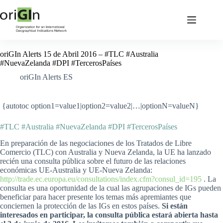
oriGIn Alerts 15 de Abril 2016 – #TLC #Australia
#NuevaZelanda #DPI #TercerosPaíses
oriGIn Alerts ES
{autotoc option1=value1|option2=value2|…|optionN=valueN}
#TLC #Australia #NuevaZelanda #DPI #TercerosPaíses
En preparación de las negociaciones de los Tratados de Libre
Comercio (TLC) con Australia y Nueva Zelanda, la UE ha lanzado
recién una consulta pública sobre el futuro de las relaciones
económicas UE-Australia y UE-Nueva Zelanda:
http://trade.ec.europa.eu/consultations/index.cfm?consul_id=195
. La
consulta es una oportunidad de la cual las agrupaciones de IGs pueden
beneficiar para hacer presente los temas más apremiantes que
conciernen la protección de las IGs en estos países.
Si están
interesados en participar, la consulta pública estará abierta hasta