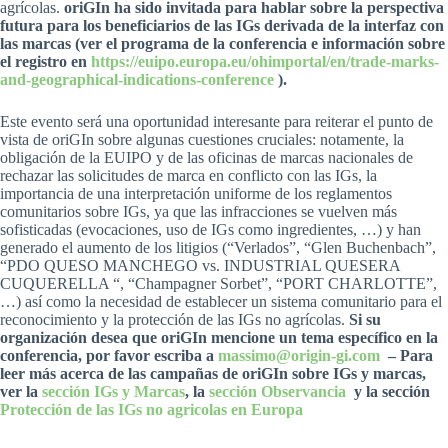
agrícolas.
oriGIn ha sido invitada para hablar sobre la perspectiva
futura para los beneficiarios de las IGs derivada de la interfaz con
las marcas (ver el programa de la conferencia e información sobre
el registro en
https://euipo.europa.eu/ohimportal/en/trade-marks-
and-geographical-indications-conference
).
Este evento será una oportunidad interesante para reiterar el punto de
vista de oriGIn sobre algunas cuestiones cruciales: notamente, la
obligación de la EUIPO y de las oficinas de marcas nacionales de
rechazar las solicitudes de marca en conflicto con las IGs, la
importancia de una interpretación uniforme de los reglamentos
comunitarios sobre IGs, ya que las infracciones se vuelven más
sofisticadas (evocaciones, uso de IGs como ingredientes, …) y han
generado el aumento de los litigios (“Verlados”, “Glen Buchenbach”,
“PDO QUESO MANCHEGO vs. INDUSTRIAL QUESERA
CUQUERELLA “, “Champagner Sorbet”, “PORT CHARLOTTE”,
…) así como la necesidad de establecer un sistema comunitario para el
reconocimiento y la protección de las IGs no agrícolas.
Si su
organización desea que oriGIn mencione un tema específico en la
conferencia, por favor escriba a
massimo@origin-gi.com
– Para
leer más acerca de las campañas de oriGIn sobre IGs y marcas,
ver la
sección IGs y Marcas
, la
sección Observancia
y la sección
Protección de las IGs no agricolas en Europa