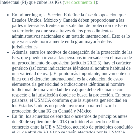
Intelectual (PI) que cubre las IGs (
ver documento 1
):
En primer lugar, la Sección E define la fase de oposición que
Estados Unidos, México y Canadá deben proporcionar a las
partes interesadas frente a una solicitud de protección de IG en
su territorio, ya que sea a través de los procedimientos
administrativos nacionales o un tratado internacional. Esto es lo
que ya sucede normalmente en la gran mayoría de las
jurisdicciones.
Además, entre los motivos de denegación de la protección de las
IGs, que pueden invocar las personas interesadas en el marco de
un procedimiento de oposición (artículo 20.E.3), hay el carácter
genérico (así como indicaciones idénticas al nombre habitual de
una variedad de uva). El punto más importante, nuevamente en
línea con el derecho internacional, es la evaluación de estos
elementos (la genéricidad o indicaciones idénticas al nombre
tradicional de una variedad de uva) que debe efectuarse con
respecto a la jurisdicción donde se busca la protección. En otras
palabras, el USMCA confirma que la supuesta genéricidad en
los Estados Unidos no puede invocarse para rechazar la
protección de una IG en Canadá y México.
En fin, los acuerdos celebrados o acuerdos de principios antes
del 30 de septiembre de 2018 (incluido el acuerdo de libre
comercio entre la UE y México, acuerdo de principios concluido
el 21 de abril de 2018) no se verán afectados por la USMCA.