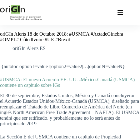
oriGIn Alerts 18 de Octubre 2018: #USMCA #ActadeGinebra
#OMPI # CôtedIvoire #UE #Brexit
oriGIn Alerts ES
{autotoc option1=value1|option2=value2|…|optionN=valueN}
#USMCA: El nuevo Acuerdo EE. UU. -México-Canadá (USMCA)
contiene un capítulo sobre IGs
El 30 de septiembre, Estados Unidos, México y Canadá concluyeron
el Acuerdo Estados Unidos-México-Canadá (USMCA), diseñado para
reemplazar el Tratado de Libre Comercio de América del Norte (en
inglés North American Free Trade Agreement – NAFTA). El USMCA
tendrá que ser ratificado, y probablemente no lo será antes de
principios de 2019.
La Sección E del USMCA contiene un capítulo de Propiedad