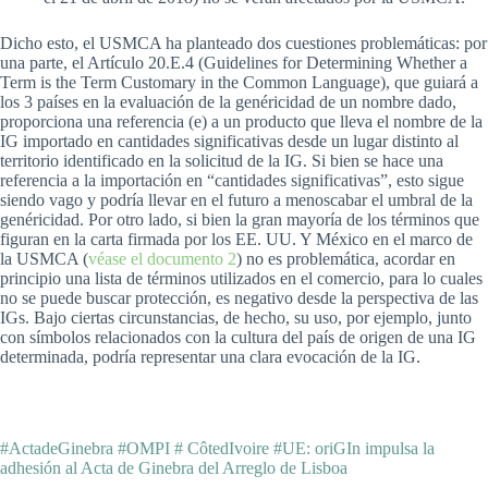
Dicho esto, el USMCA ha planteado dos cuestiones problemáticas: por
una parte, el Artículo 20.E.4 (Guidelines for Determining Whether a
Term is the Term Customary in the Common Language), que guiará a
los 3 países en la evaluación de la genéricidad de un nombre dado,
proporciona una referencia (e) a un producto que lleva el nombre de la
IG importado en cantidades significativas desde un lugar distinto al
territorio identificado en la solicitud de la IG. Si bien se hace una
referencia a la importación en “cantidades significativas”, esto sigue
siendo vago y podría llevar en el futuro a menoscabar el umbral de la
genéricidad. Por otro lado, si bien la gran mayoría de los términos que
figuran en la carta firmada por los EE. UU. Y México en el marco de
la USMCA (
véase el documento 2
) no es problemática, acordar en
principio una lista de términos utilizados en el comercio, para lo cuales
no se puede buscar protección, es negativo desde la perspectiva de las
IGs. Bajo ciertas circunstancias, de hecho, su uso, por ejemplo, junto
con símbolos relacionados con la cultura del país de origen de una IG
determinada, podría representar una clara evocación de la IG.
#ActadeGinebra #OMPI # CôtedIvoire #UE: oriGIn impulsa la
adhesión al Acta de Ginebra del Arreglo de Lisboa