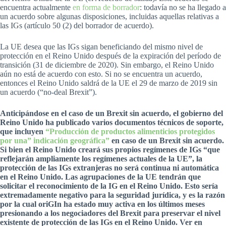
encuentra actualmente
en forma de borrador
: todavía no se ha llegado a
un acuerdo sobre algunas disposiciones, incluidas aquellas relativas a
las IGs (artículo 50 (2) del borrador de acuerdo).
La UE desea que las IGs sigan beneficiando del mismo nivel de
protección en el Reino Unido después de la expiración del período de
transición (31 de diciembre de 2020). Sin embargo, el Reino Unido
aún no está de acuerdo con esto. Si no se encuentra un acuerdo,
entonces el Reino Unido saldrá de la UE el 29 de marzo de 2019 sin
un acuerdo (“no-deal Brexit”).
Anticipándose en el caso de un Brexit sin acuerdo, el gobierno del
Reino Unido ha publicado varios documentos técnicos de soporte,
que incluyen
“Producción de productos alimenticios protegidos
por una” indicación geográfica”
en caso de un Brexit sin acuerdo.
Si bien el Reino Unido creará sus propios regímenes de IGs “que
reflejarán ampliamente los regímenes actuales de la UE”, la
protección de las IGs extranjeras no será continua ni automática
en el Reino Unido. Las agrupaciones de la UE tendrán que
solicitar el reconocimiento de la IG en el Reino Unido. Esto sería
extremadamente negativo para la seguridad jurídica, y es la razón
por la cual oriGIn ha estado muy activa en los últimos meses
presionando a los negociadores del Brexit para preservar el nivel
existente de protección de las IGs en el Reino Unido. Ver en