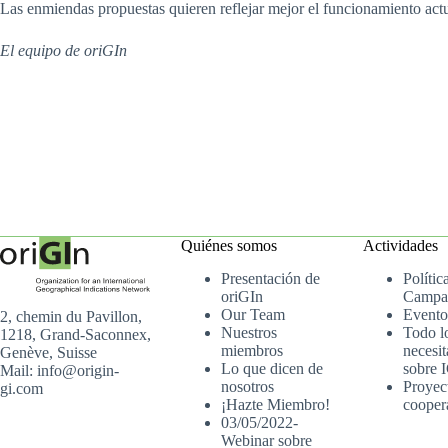
Las enmiendas propuestas quieren reflejar mejor el funcionamiento actu
El equipo de oriGIn
Quiénes somos
Actividades
Presentación de
Polític
oriGIn
Campa
Our Team
Evento
2, chemin du Pavillon,
Nuestros
Todo l
1218, Grand-Saconnex,
miembros
necesit
Genève, Suisse
Lo que dicen de
sobre 
Mail: info@origin-
nosotros
Proyec
gi.com
¡Hazte Miembro!
cooper
03/05/2022-
Webinar sobre