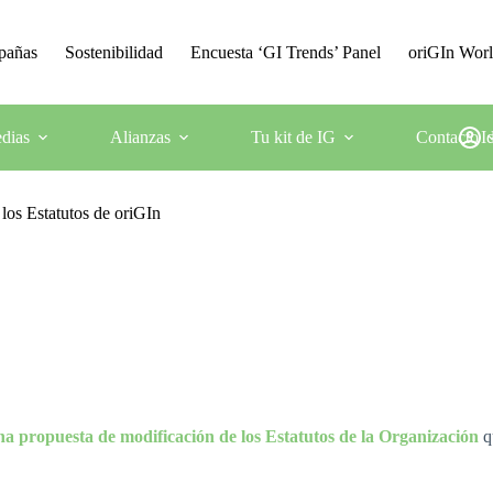
mpañas
Sostenibilidad
Encuesta ‘GI Trends’ Panel
oriGIn Wor
dias
Alianzas
Tu kit de IG
Contacto
I
los Estatutos de oriGIn
na propuesta de modificación de los Estatutos de la Organización
qu