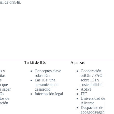
al de oriGIn.
Tu kit de IGs
Alianzas
as y
Conceptos clave
Cooperación
ñas
sobre IGs
oriGIn / FAO
s
Las IGs: una
sobre IGs y
o que
herramienta de
sostenibilidad
a saber
desarrollo
ASIPI
IGs
Información legal
ITC
tos de
Universidad de
ación
Alicante
Despachos de
abogados/agenci