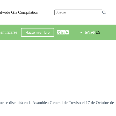
ldwide GIs Compilation
dentificarse
EN
FR
ES
Hazte miembro
e se discutirá en la Asamblea General de Treviso el 17 de Octubre de