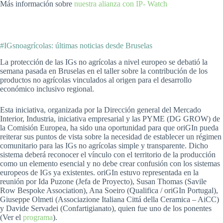
Más información sobre
nuestra alianza con IP- Watch
#IGsnoagrícolas: últimas noticias desde Bruselas
La protección de las IGs no agrícolas a nivel europeo se debatió la
semana pasada en Bruselas en el taller sobre la contribución de los
productos no agrícolas vinculados al origen para el desarrollo
económico inclusivo regional.
Esta iniciativa, organizada por la Dirección general del Mercado
Interior, Industria, iniciativa empresarial y las PYME (DG GROW) de
la Comisión Europea, ha sido una oportunidad para que oriGIn pueda
reiterar sus puntos de vista sobre la necesidad de establecer un régimen
comunitario para las IGs no agrícolas simple y transparente. Dicho
sistema deberá reconocer el vínculo con el territorio de la producción
como un elemento esencial y no debe crear confusión con los sistemas
europeos de IGs ya existentes. oriGIn estuvo representada en la
reunión por Ida Puzone (Jefa de Proyecto), Susan Thomas (Savile
Row Bespoke Association), Ana Soeiro (Qualifica / oriGIn Portugal),
Giuseppe Olmeti (Associazione Italiana Cittá della Ceramica – AiCC)
y Davide Servadei (Confartigianato), quien fue uno de los ponentes
(Ver el
programa
).