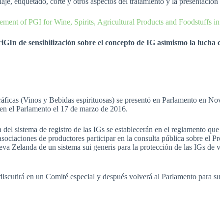
aje, etiquetado, corte y otros aspectos del tratamiento y la presentación
ement of PGI for Wine, Spirits, Agricultural Products and Foodstuffs i
riGIn de sensibilización sobre el concepto de IG asímismo la lucha 
áficas (Vinos y Bebidas espirituosas) se presentó en Parlamento en Nov
 en el Parlamento el 17 de marzo de 2016.
a del sistema de registro de las IGs se establecerán en el reglamento qu
asociaciones de productores participar en la consulta pública sobre el P
eva Zelanda de un sistema sui generis para la protección de las IGs de 
 discutirá en un Comité especial y después volverá al Parlamento para s