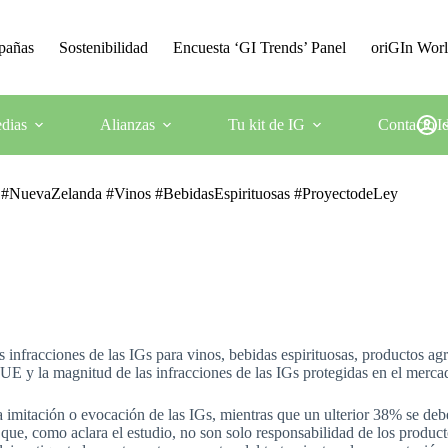
mpañas
Sostenibilidad
Encuesta ‘GI Trends’ Panel
oriGIn Wor
dias
Alianzas
Tu kit de IG
Contacto
I
e #NuevaZelanda #Vinos #BebidasEspirituosas #ProyectodeLey
fracciones de las IGs para vinos, bebidas espirituosas, productos agríc
 UE y la magnitud de las infracciones de las IGs protegidas en el merca
la imitación o evocación de las IGs, mientras que un ulterior 38% se de
 que, como aclara el estudio, no son solo responsabilidad de los produ