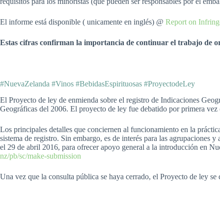
requisitos para los minoristas (que pueden ser responsables por el embal
El informe está disponible ( unicamente en inglés) @
Report on Infring
Estas cifras confirman la importancia de continuar el trabajo de o
#NuevaZelanda #Vinos #BebidasEspirituosas #ProyectodeLey
El Proyecto de ley de enmienda sobre el registro de Indicaciones Geogr
Geográficas del 2006. El proyecto de ley fue debatido por primera vez
Los principales detalles que conciernen al funcionamiento en la práctic
sistema de registro. Sin embargo, es de interés para las agrupaciones y 
el 29 de abril 2016, para ofrecer apoyo general a la introducción en Nu
nz/pb/sc/make-submission
Una vez que la consulta pública se haya cerrado, el Proyecto de ley se