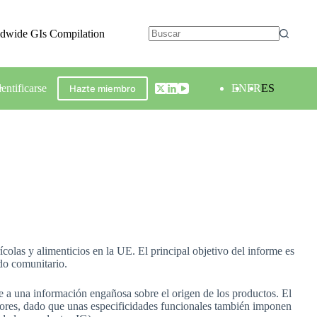
ldwide GIs Compilation
dentificarse
EN
FR
ES
Hazte miembro
olas y alimenticios en la UE. El principal objetivo del informe es
do comunitario.
be a una información engañosa sobre el origen de los productos. El
ctores, dado que unas especificidades funcionales también imponen