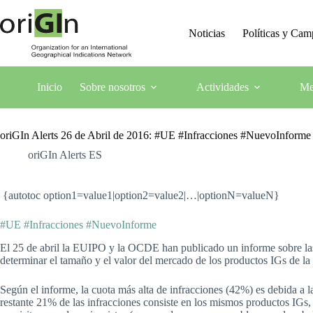
Noticias
Políticas y Ca
Inicio
Sobre nosotros
Actividades
Me
oriGIn Alerts 26 de Abril de 2016: #UE #Infracciones #NuevoInform
oriGIn Alerts ES
{autotoc option1=value1|option2=value2|…|optionN=valueN}
#UE #Infracciones #NuevoInforme
El 25 de abril la EUIPO y la OCDE han publicado un informe sobre las in
determinar el tamaño y el valor del mercado de los productos IGs de la
Según el informe, la cuota más alta de infracciones (42%) es debida a 
restante 21% de las infracciones consiste en los mismos productos IGs,