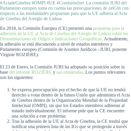
#ActadeGinebra #OMPI #UE #ComisiónJuri: La comisión JURI del
Parlamento europeo toma en cuenta las preocupaciones de oriGIn con
respecto a las modalidades propuestas para que la UE adhiera al Acta
de Ginebra del Arreglo de Lisboa
En 2018, la Comisión Europea (CE) presentó una
propuesta para la
adhesión de la UE al Acta de Ginebra del Arreglo de Lisboa sobre las
Denominaciones de Origen e Indicaciones Geográficas
. Actualmente,
la adhesión se está discutiendo a nivel de estados miembros y
Parlamento europeo (Comisión de Asuntos Jurídicos –JURI, ponente
Virginie ROZIÈRE).
El 23 de Enero, la Comisión JURI ha adoptado su posición sobre la
base
del informe ROZIÈRE
y
sus enmiendas
. Los puntos relevantes
son los siguientes:
Se expresa preocupación por el hecho de que la UE no tendrá
derecho a votar dentro de la futura Unión que administra el Acta
de Ginebra dentro de la Organización Mundial de la Propiedad
Intelectual (OMPI), sin que los Estados miembros adhieran al
tratado individualmente. El informe pide que la CE encuentre
una solución a este problema;
Tras la adhesión de la UE al Acta de Ginebra, la CE tendrá que
notificar una primera lista de las IGs que se protegerán a través