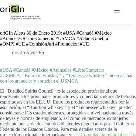
oriGIn Alerts 30 de Enero 2019: #USA #Canadá #México
#Aranceles #LibreComercio #USMCA #ActadeGinebra
#OMPI #UE #ComisiónJuri #Promoción #UE
oriGIn Alerts ES
#USA #Canadá #México #Aranceles #LibreComercio
#USMCA: “Bourbon whiskey” y “Tennessee whiskey” piden acabar
con los aranceles y aprueban el USMCA
El “Distilled Spirits Council” es la asociación profesional que
representa a los principales productores y comercializadores de bebidas
espirituosas en los EE.UU. Entre los productos representados por la
asociación, el “Bourbon whiskey ” y el “Tennessee whiskey” pueden
considerarse IGs estadounidenses, protegidas a nivel nacional a través
de leyes y normas de etiquetado, así como en mercados extranjeros
mediante una serie de acuerdos bilaterales negociados por el Gobierno
Federal de los Estados Unidos. Para más detalles acerca de la
protección nacional e internacional, ver
la Compilación mundial de IGs